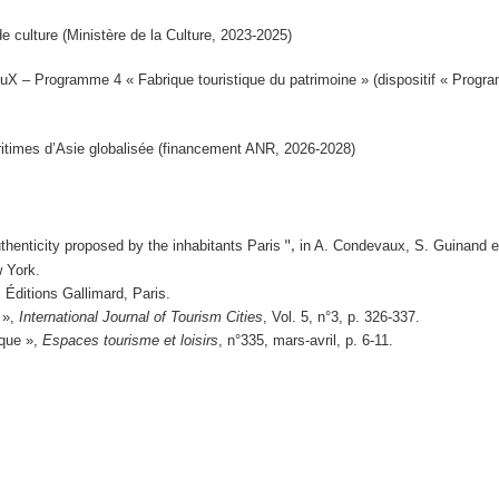
e culture (Ministère de la Culture, 2023-2025)
uX – Programme 4 « Fabrique touristique du patrimoine » (dispositif « Prog
itimes d’Asie globalisée (financement ANR, 2026-2028)
thenticity proposed by the inhabitants Paris
in A. Condevaux, S. Guinand e
",
w York.
, Éditions Gallimard, Paris.
 »,
International Journal of Tourism Cities
, Vol. 5, n°3, p. 326-337.
ique »,
Espaces tourisme et loisirs
, n°335, mars-avril, p. 6-11.