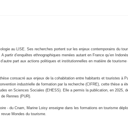
logie au LISE. Ses recherches portent sur les enjeux contemporains du tourism
tion. A partir d’enquêtes ethnographiques menées autant en France qu’en Indonési
 d’autre part aux actions politiques et institutionnelles en matière de tourisme e
e thèse consacré aux enjeux de la cohabitation entre habitants et touristes à 
vention industrielle de formation par la recherche (CIFRE), cette thèse a été
tudes en Sciences Sociales (EHESS). Elle a permis la publication, en 2025, de
es de Rennes (PUR).
oire - du Cnam, Marine Loisy enseigne dans les formations en tourisme déplo
la revue Mondes du tourisme.