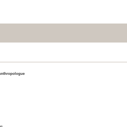
a
nthropologue
ue