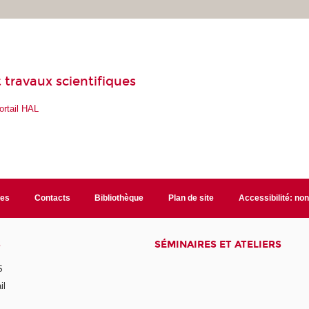
 travaux scientifiques
ortail HAL
les
Contacts
Bibliothèque
Plan de site
Accessibilité: no
S
SÉMINAIRES ET ATELIERS
S
il