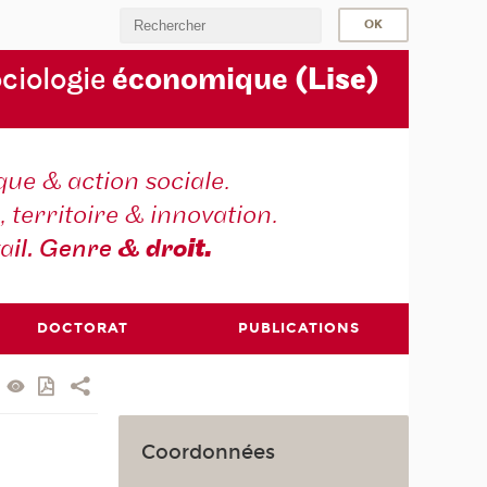
ociologie
économique
(Lise)
ique & action sociale.
, territoire & innovation.
va
il. Genre
& dro
it.
DOCTORAT
PUBLICATIONS
Coordonnées