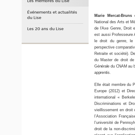
Les membres du Lise
Événements et actualités
Marie Mercat-Bruns
du Lise
National des Arts et M
de l'Axe Genre, Droit e
Les 20 ans du Lise
est aussi Professeure A
le droit du genre, le
perspective comparative
Retraite et société). D
du Master de droit de
Générale du CNAM au bu
apprentis.
Elle était membre du 
Europe (2012) et Dir
international « Berke
Discriminations et Dro
vieillissement en droit
l’Association Français
l’université de Pennsy
droit de la non-discrim