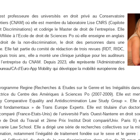
est professeure des universités en droit privé au Conservatoire
étiers (CNAM) où elle est membre du laboratoire Lise CNRS (Copilote
t Discriminations) et codirige le Master de droit de l’entreprise. Elle
ffiliée à l’Ecole de droit de Sciences Po où elle enseigne en anglais
 droit de la non-discrimination, le droit des personnes dans une
. Elle fait partie du comité de rédaction de trois revues (RDT, RIDC,
epuis trois ans, elle a monté une clinique juridique pour les auditeurs
 l’entreprise du CNAM.
Depuis 2023, elle représente l’Administratrice
reau/CA d’Euro-App Mobility qui développe la mobilité européenne des
Programme Regine (Recherches & Etudes sur le Genre et les Inégalités dan
ectrice du Centre des Amériques à Sciences Po (2007-2009). Elle est me
ley Comparative Equality and Antidiscrimination Law Study Group ». Elle d
it fondamentaux » de Trans Europe Experts. Elle est titulaire d’un doctor
 comparé (France-Etats-Unis) de l’université Paris Ouest-Nanterre en droit soc
e de Droit du Travail et 2ème Prix Institut Droit comparé/Univ. Paris II)
lvanie Law School. Elle a dirigé une série de recherches collectives sur la 
ination, notamment l’inégalité de traitement fondée sur le sexe et le genre : r