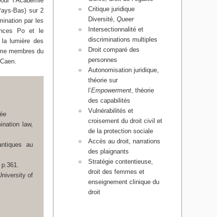
 pour l’Académie
Critique juridique
(Pays-Bas) sur 2
Diversité,
Queer
mination par les
Intersectionnalité et
ences Po et le
discriminations multiples
la lumière des
Droit comparé des
comme membres du
personnes
-Caen.
Autonomisation juridique,
théorie sur
l’
Empowerment
, théorie
des capabilités
Vulnérabilités et
rée
croisement du droit civil et
ination law
,
de la protection sociale
Accès au droit, narrations
antiques au
des plaignants
Stratégie contentieuse,
, p.361.
droit des femmes et
niversity of
enseignement clinique du
droit