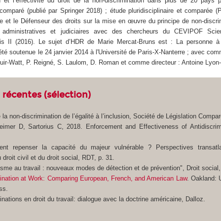
on et l’effectivité du droit de la non-discrimination dans plus de 20 pays
t comparé (publié par Springer 2018) ; étude pluridisciplinaire et comparée 
e et le Défenseur des droits sur la mise en œuvre du principe de non-discri
es, administratives et judiciaires avec des chercheurs du CEVIPOF Sci
is II (2016). Le sujet d’HDR de Marie Mercat-Bruns est :
La personne à 
 été soutenue le 24 janvier 2014 à l'Université de Paris-X-Nanterre ; avec 
 Muir-Watt, P. Reigné, S. Laulom, D. Roman et comme directeur : Antoine Lyon
 récentes (sélection)
 la non-discrimination de l’égalité à l’inclusion
, Société de Législation Compa
eimer D, Sartorius C, 2018.
Enforcement and Effectiveness of Antidiscrim
nt repenser la capacité du majeur vulnérable ? Perspectives transatl
droit civil et du droit social
,
RDT
, p. 31.
isme au travail : nouveaux modes de détection et de prévention",
Droit social
ination at Work: Comparing European, French, and American Law
. Oakland: U
ss.
inations en droit du travail: dialogue avec la doctrine américaine
, Dalloz.