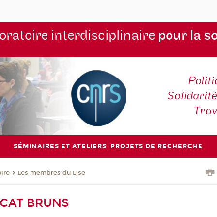
ratoire interdisciplinaire
pour la s
Polit
Solidarité
Tra
SÉMINAIRES ET ATELIERS
PROJETS DE RECHERCHE
oire
Les membres du Lise
RCAT BRUNS