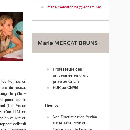
marie.mercatbruns@lecnam.net
Marie MERCAT BRUNS
Professeure des
universités en droit
s les Normes en
privé au Cnam
mbre du réseau
HDR au CNAM
irige le pôle «
at primé sur le
Thèmes
ial (1er Prix de
 et d’un LLM de
Non Discrimination fondée
mise en œuvre du
sur le sexe, droit du
apport collectif
Genre, droit de l’égalité