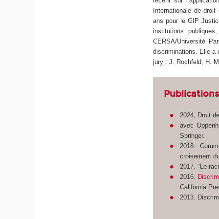
récent sur l’applicati
Internationale de droi
ans pour le GIP Justic
institutions publiqu
CERSA/Université Par
discriminations
. Elle a
jury : J. Rochfeld, H.
Publications
2024, Droit de
avec Oppenh
Springer.
2018.
Comme
croisement du 
2017. "Le rac
2016.
Discrim
California Pre
2013.
Discrim