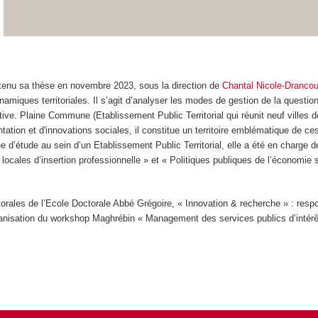
utenu sa thèse en novembre 2023, sous la direction de
Chantal Nicole-Drancou
amiques territoriales. Il s’agit d’analyser les modes de gestion de la question 
e. Plaine Commune (Etablissement Public Territorial qui réunit neuf villes de 
ation et d'innovations sociales, il constitue un territoire emblématique de c
e d’étude au sein d’un Etablissement Public Territorial, elle a été en charge
locales d’insertion professionnelle » et « Politiques publiques de l’économie 
rales de l’Ecole Doctorale Abbé Grégoire, « Innovation & recherche » : respo
anisation du workshop Maghrébin « Management des services publics d’intér