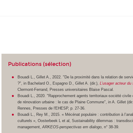
Publications (sélection)
Bouadi L., Gillet A., 2022. "De la proximité dans la relation de serv
?", in Bachelard O., Espagno D., Gillet A. (dir.),
L’usager acteur du
Clermont-Ferrand, Presses universitaires Blaise Pascal.
Bouadi L., 2020. "Rapprochement agents territoriaux-société civile
de rénovation urbaine : le cas de Plaine Commune", in A. Gillet (dir
Rennes, Presses de l'EHESP, p. 27-36.
Bouadi L., Rey M., 2015. « Mécénat populaire : contribution à l’a
culturels », Oosterbeek L et al, Sustainability dilemmas : transdisci
management,
ARKEOS-perspectivas em dialogo
, n° 38-39.