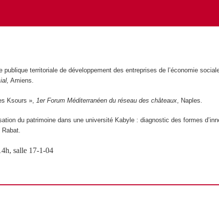
ue publique territoriale de développement des entreprises de l’économie sociale
al,
Amiens.
les Ksours »,
1er Forum Méditerranéen du réseau des châteaux
, Naples.
isation du patrimoine dans une université Kabyle : diagnostic des formes d’in
, Rabat.
4h, salle
17-1-04