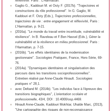
réflexivité.
Paris : L’Harmattan.
Gaglio G., Kaddouri M. et Osty F. (2017b). "Trajectoires et
constructions du rôle professionnel". In G. Gaglio, M.
Kaddouri et F. Osty (Eds.),
Trajectoires professionnelles,
trajectoires de vie : entre engagement et réflexivité
, Paris :
L’Harmattan, p. 9-21.
(2016a). "Le monde du travail entre incertitude, vulnérabilité et
résilience". In B. Raveleau et F.Ben Hassel (Eds.),
Gérer la
vulnérabilité et la résilience en milieu professionnel
. Paris :
l’Harmattan, p. 7-15.
(2016b). "Les effets identitaires de la modernisation
gestionnaire".
Sociologies Pratiques
, France, Hors-Série, 69-
76.
(2014a). "Dynamiques identitaires et singularisation des
parcours dans les transitions socioprofessionnelles".
Entretien
réalisé par
Anne-Claude Hinault.
Sociologies
pratiques
n° 28,1.
avec Deltand M. (2014b). "Les individus face à l'épreuve des
transitions biographiques",
L'orientation scolaire et
professionnelle
, 43/4, DOI : 10.4000/osp.4469.
Hinault Anne-Claude, Kaddouri Mokhtar, Uhalde Marc, (2013),
"Une cartographie des risques de non-reconnaissance