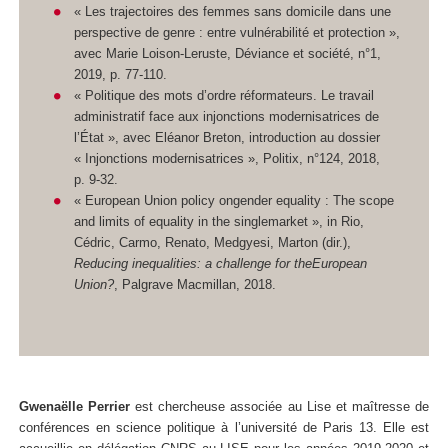
« Les trajectoires des femmes sans domicile dans une
perspective de genre : entre vulnérabilité et protection »,
avec Marie Loison-Leruste, Déviance et société, n°1,
2019, p. 77-110.
« Politique des mots d’ordre réformateurs. Le travail
administratif face aux injonctions modernisatrices de
l’État », avec Eléanor Breton, introduction au dossier
« Injonctions modernisatrices », Politix, n°124, 2018,
p. 9-32.
« European Union policy ongender equality : The scope
and limits of equality in the singlemarket », in Rio,
Cédric, Carmo, Renato, Medgyesi, Marton (dir.),
Reducing inequalities: a challenge for theEuropean
Union?
, Palgrave Macmillan, 2018.
Gwenaëlle Perrier
est chercheuse associée au Lise et maîtresse de
conférences en science politique à l’université de Paris 13. Elle est