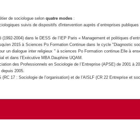
étier de sociologue selon
quatre modes
:
ologiques suivis de dispositifs d'intervention auprès d´entreprises publiques 
ié (1992-2004) dans le DESS de l’IEP Paris « Management et politiques d’ent
squ'en 2015 à Sciences Po Formation Continue dans le cycle "Diagnostic soci
 un dialogue inter religieux " à sciences Po Formation continue.Elle à ense
cial et dans l’Exécutive MBA Dauphine UQAM.
ciation des Professionnels en Sociologie de l´Entreprise (APSE) de 2001 à 200
, depuis 2005.
 (RC 17 : Sociologie de l’organisation) et de l’AISLF (CR 22 Entreprise et so