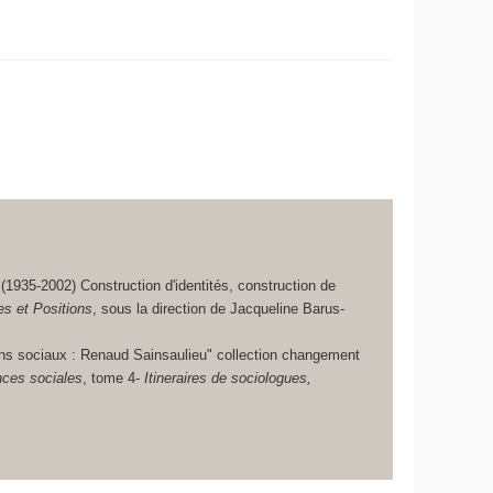
1935-2002) Construction d'identités, construction de
s et Positions
, sous la direction de Jacqueline Barus-
ens sociaux : Renaud Sainsaulieu" collection changement
ences sociales
, tome 4-
Itineraires de sociologues,