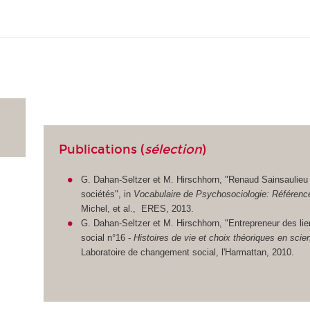
Publications (
sélection
)
G. Dahan-Seltzer et M. Hirschhorn, "Renaud Sainsaulieu (
sociétés", in
Vocabulaire de Psychosociologie: Référence
Michel, et al., ERES, 2013.
G. Dahan-Seltzer et M. Hirschhorn, "Entrepreneur des li
social n°16 -
Histoires de vie et choix théoriques en sci
Laboratoire de changement social, l'Harmattan, 2010.