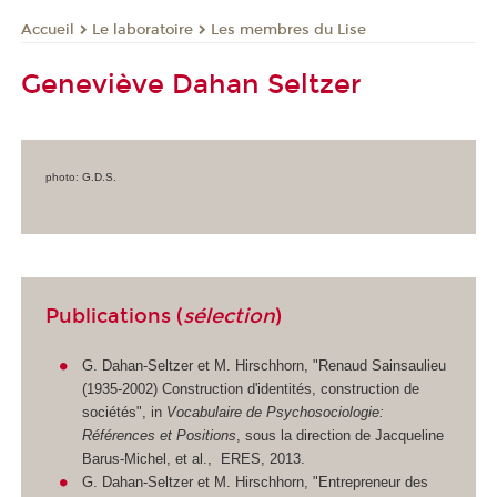
Le laboratoire
Les membres du Lise
Accueil
Geneviève Dahan Seltzer
photo: G.D.S.
Publications (
sélection
)
G. Dahan-Seltzer et M. Hirschhorn, "Renaud Sainsaulieu
(1935-2002) Construction d'identités, construction de
sociétés", in
Vocabulaire de Psychosociologie:
Références et Positions
, sous la direction de Jacqueline
Barus-Michel, et al., ERES, 2013.
G. Dahan-Seltzer et M. Hirschhorn, "Entrepreneur des