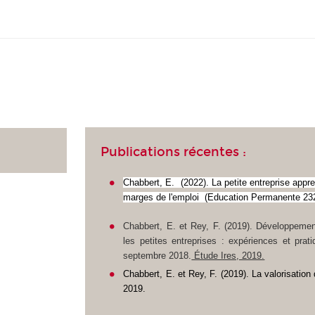
Publications récentes :
Chabbert, E. (2022). La petite entreprise appr
marges de l'emploi (Education Permanente 23
Chabbert, E. et Rey, F. (2019). Développeme
les petites entreprises : expériences et prat
septembre 2018.
Étude Ires, 2019.
Chabbert, E. et Rey, F. (2019). La valorisation
2019
.