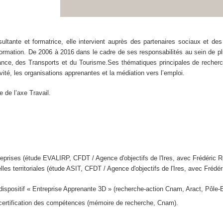
sultante et formatrice, elle intervient auprès des partenaires sociaux et 
e formation. De 2006 à 2016 dans le cadre de ses responsabilités au sein de p
ance, des Transports et du Tourisme.
Ses
thématiques principales de recherc
ivité, les organisations apprenantes et la médiation vers l’emploi.
e de l’axe Travail.
eprises (étude EVALIRP, CFDT / Agence d'objectifs de l'Ires, avec Frédéric 
lles territoriales (étude ASIT, CFDT / Agence d'objectifs de l'Ires, avec Frédé
, dispositif « Entreprise Apprenante 3D » (recherche-action Cnam, Aract, Pôle
la certification des compétences (mémoire de recherche, Cnam).