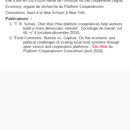
Elle a été en 2023-2024 fellow de l’Institute for the Cooperative Digital
Economy, organe de recherche du Platform Cooperativism
Consortium, basé à la New School, à New York.
Publications :
“
T
.
R
. Scholz,
Own this! How platform cooperatives help workers
build a more democratic internet
”,
Sociologie du travail
, vol.
66, n° 4 (octobre-décembre 2024).
“Food Commons: Nurture vs. Capture. On the economic and
political challenges of scaling local food systems through
open source and cooperative platforms”,
Site Web
du
Platform Cooperativism Consortium (avril 2024).