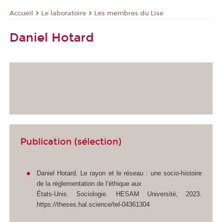
Le laboratoire
Les membres du Lise
Accueil
Daniel Hotard
Publication (sélection)
Daniel Hotard. Le rayon et le réseau : une socio-histoire
de la règlementation de l’éthique aux
États-Unis. Sociologie. HESAM Université, 2023.
https://theses.hal.science/tel-04361304