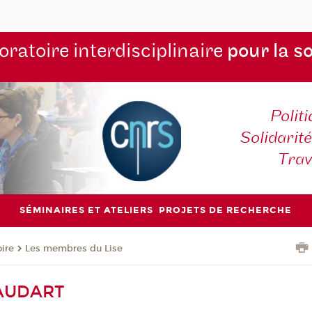
ratoire interdisciplinaire
pour la s
Polit
Solidarité
Tra
SÉMINAIRES ET ATELIERS
PROJETS DE RECHERCHE
oire
Les membres du Lise
GAUDART