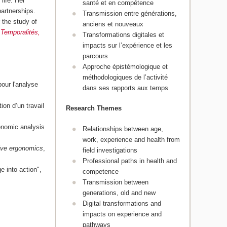
life. Her
santé et en compétence
partnerships.
Transmission entre générations,
 the study of
anciens et nouveaux
,
Temporalités,
Transformations digitales et
impacts sur l’expérience et les
parcours
Approche épistémologique et
méthodologiques de l’activité
our l'analyse
dans ses rapports aux temps
ion d’un travail
Research Themes
gonomic analysis
Relationships between age,
work, experience and health from
ive ergonomics
,
field investigations
Professional paths in health and
e into action",
competence
Transmission between
generations, old and new
Digital transformations and
impacts on experience and
pathways