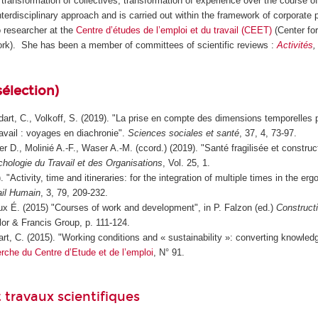
 transformation of collectives, transformation of experience over the course of 
interdisciplinary approach and is carried out within the framework of corporate 
o researcher at the
Centre d’études de l’emploi et du travail (CEET)
(Center for
rk). She has been a member of committees of scientific reviews :
Activités
sélection)
dart, C., Volkoff, S. (2019). "La prise en compte des dimensions temporelles p
ravail : voyages en diachronie".
Sciences sociales et santé
, 37, 4, 73-97.
er D., Molinié A.-F., Waser A.-M. (ccord.) (2019). "Santé fragilisée et construct
hologie du Travail et des Organisations
, Vol. 25, 1.
 "Activity, time and itineraries: for the integration of multiple times in the er
ail Humain
, 3, 79, 209-232.
x É. (2015) "Courses of work and development", in P. Falzon (ed.)
Construct
or & Francis Group, p. 111-124.
art, C. (2015). "Working conditions and « sustainability »: converting knowledg
che du Centre d’Etude et de l’emploi
, N° 91.
 travaux scientifiques