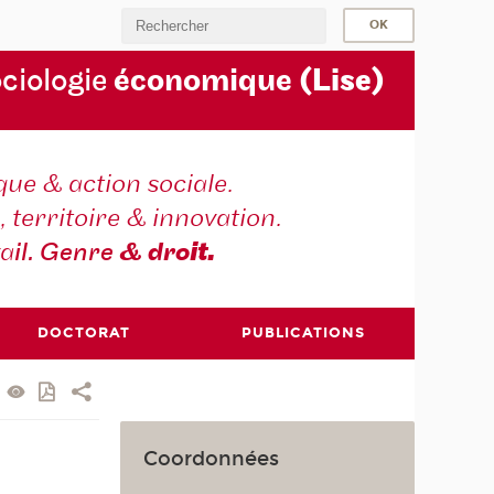
ociologie
économique
(Lise)
ique & action sociale.
, territoire & innovation.
va
il. Genre
& dro
it.
DOCTORAT
PUBLICATIONS
Coordonnées