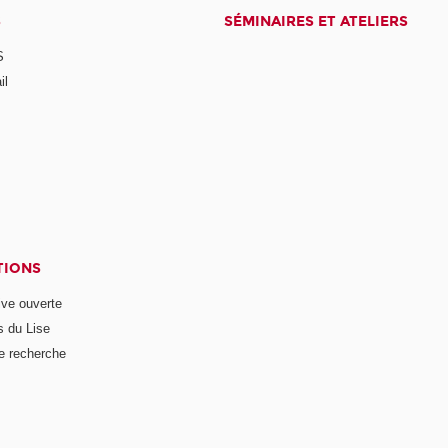
S
SÉMINAIRES ET ATELIERS
S
il
TIONS
ive ouverte
s du Lise
e recherche