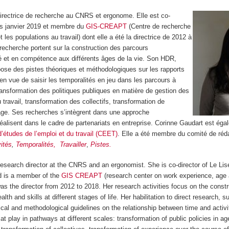
irectrice de recherche au CNRS et ergonome. Elle est co-
uis janvier 2019 et membre du
GIS-CREAPT
(Centre de recherche
et les populations au travail) dont elle a été la directrice de 2012 à
recherche portent sur la construction des parcours
é et en compétence aux différents âges de la vie. Son HDR,
ose des pistes théoriques et méthodologiques sur les rapports
 en vue de saisir les temporalités en jeu dans les parcours à
transformation des politiques publiques en matière de gestion des
 travail, transformation des collectifs, transformation de
l’âge. Ses recherches s’intègrent dans une approche
e réalisent dans le cadre de partenariats en entreprise. Corinne Gaudart est ég
d’études de l’emploi et du travail (CEET)
. Elle a été membre du comité de réd
vités
,
Temporalités,
Travailler
,
Pistes.
 research director at the CNRS and an ergonomist. She is co-director of Le Lis
d is a member of the
GIS CREAPT
(research center on work experience, age 
as the director from 2012 to 2018. Her research activities focus on the constr
alth and skills at different stages of life. Her habilitation to direct research, s
cal and methodological guidelines on the relationship between time and activit
 at play in pathways at different scales: transformation of public policies in