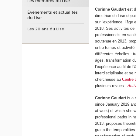
Les membres du Lise
Corinne Gaudart
est d
Événements et actualités
directrice du Lise dep
du Lise
sur l'expérience, l’âge 
2018. Ses activités de 
Les 20 ans du Lise
professionnels en sant
soutenue en 2013, prop
entre temps et activité
différentes échelles : 
âges, transformation du
l’expérience au fil de 
interdisciplinaire et s
chercheuse au
Centre 
plusieurs revues :
Acti
Corinne Gaudart
is a
since January 2019 an
at work) of which she w
professional paths in he
2013, proposes theoreti
grasp the temporalities