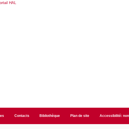
ortail HAL
les
Contacts
Bibliothèque
Plan de site
Accessibilité: no