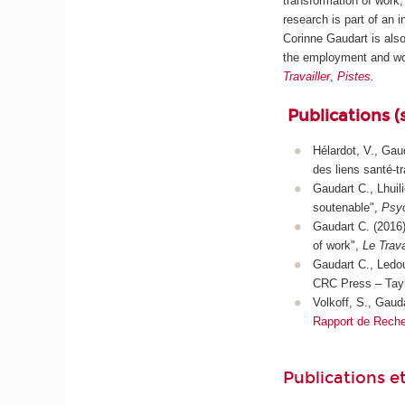
transformation of work,
research is part of an 
Corinne Gaudart is als
the employment and wo
Travailler
,
Pistes.
Publications (
Hélardot, V., Gau
des liens santé-t
Gaudart C., Lhuili
soutenable",
Psyc
Gaudart C. (2016).
of work",
Le Trav
Gaudart C., Ledou
CRC Press – Tayl
Volkoff, S., Gaud
Rapport de Recher
Publications et