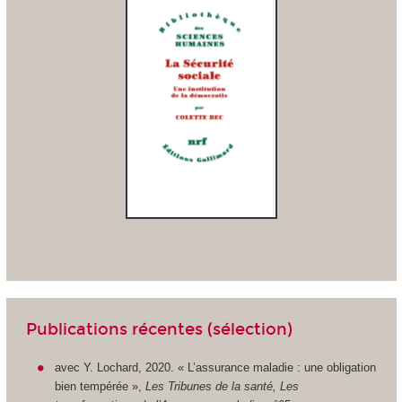
Publications récentes (sélection)
avec Y. Lochard, 2020. « L’assurance maladie : une obligation
bien tempérée »,
Les Tribunes de la santé, Les