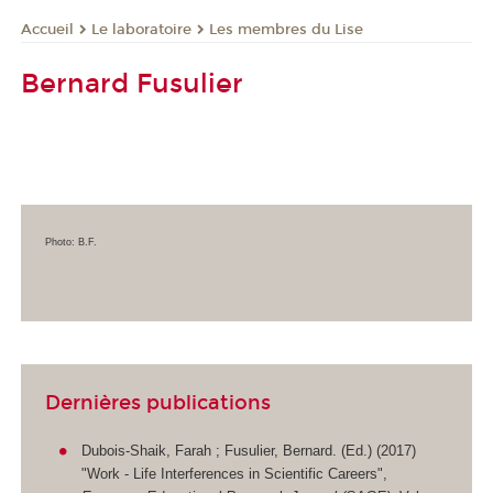
Le laboratoire
Les membres du Lise
Accueil
Bernard Fusulier
Photo: B.F.
Dernières publications
Dubois-Shaik, Farah ; Fusulier, Bernard. (Ed.) (2017)
"Work - Life Interferences in Scientific Careers",