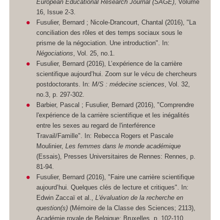
European Educational Research Journal (SAGE)
, Volume
16, Issue 2-3.
Fusulier, Bernard ; Nicole-Drancourt, Chantal (2016), "La
conciliation des rôles et des temps sociaux sous le
prisme de la négociation. Une introduction". In:
Négociations
, Vol. 25, no.1.
Fusulier, Bernard (2016), L’expérience de la carrière
scientifique aujourd’hui. Zoom sur le vécu de chercheurs
postdoctorants. In:
M/S : médecine sciences
, Vol. 32,
no.3, p. 297-302.
Barbier, Pascal ; Fusulier, Bernard (2016), "Comprendre
l'expérience de la carrière scientifique et les inégalités
entre les sexes au regard de l'interférence
Travail/Famille". In: Rebecca Rogers et Pascale
Moulinier,
Les femmes dans le monde académique
(Essais), Presses Universitaires de Rennes: Rennes, p.
81-94.
Fusulier, Bernard (2016), "Faire une carrière scientifique
aujourd’hui. Quelques clés de lecture et critiques". In:
Edwin Zaccaï et al.,
L'évaluation de la recherche en
question(s)
(Mémoire de la Classe des Sciences; 2113),
Académie royale de Belgique: Bruxelles, p. 102-110.