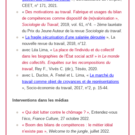
CEET, n° 171, 2021.
«
Des motivations au travail. Fabrique et usages du bilan
de compétences comme dispositif de (re)valorisation »,
Sociologie du Travail
,
2019, vol. 61, n°4. – 2ème lauréate
du Prix du Jeune Auteur de la revue
Sociologie du travail
.
«
La fragile sécurisation d’une salariée déroutée
», La
nouvelle revue du travail, 2018, n°12.
avec Léa Lima, «
La place de l'individu et du collectif
dans les biographies de l'État social actif » in
Le monde
des collectifs. Enquêtes sur les recompositions du
travail
,
Rey F., Vivés C. (dir.), Téséo, 2020.
avec L. Duclos, A. Fretel et L. Lima, «
Le marché du
travail comme objet de croyances et de représentations
»,
Socio-économie du travail,
2017, n°2, p. 15-44.
Interventions dans les médias
« Qui doit lutter contre le chômage ? »
, Entendez-vous
l’éco,
France Culture
, 27 octobre 2022.
« Boom des bilans de compétences : le métier idéal
n’existe pas »
,
Welcome to the jungle
, juillet 2022.