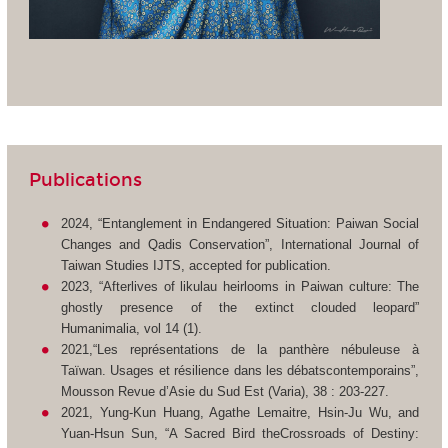
Publications
2024, “Entanglement in Endangered Situation: Paiwan Social
Changes and Qadis Conservation”, International Journal of
Taiwan Studies IJTS, accepted for publication.
2023, “Afterlives of likulau heirlooms in Paiwan culture: The
ghostly presence of the extinct clouded leopard”
Humanimalia, vol 14 (1).
2021,“Les représentations de la panthère nébuleuse à
Taïwan. Usages et résilience dans les débatscontemporains”,
Mousson Revue d’Asie du Sud Est (Varia), 38 : 203-227.
2021, Yung-Kun Huang, Agathe Lemaitre, Hsin-Ju Wu, and
Yuan-Hsun Sun, “A Sacred Bird theCrossroads of Destiny: