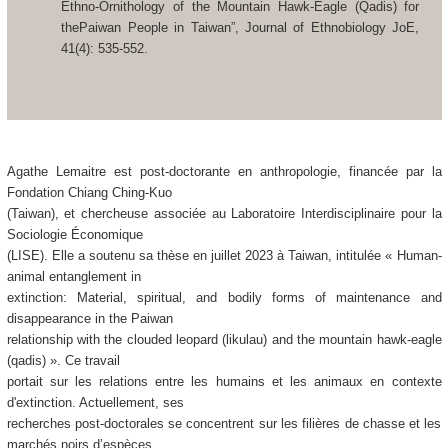
Ethno-Ornithology of the Mountain Hawk-Eagle (Qadis) for
thePaiwan People in Taiwan”, Journal of Ethnobiology JoE,
41(4): 535-552.
Agathe Lemaitre est post-doctorante en anthropologie, financée par la
Fondation Chiang Ching-Kuo
(Taiwan), et chercheuse associée au Laboratoire Interdisciplinaire pour la
Sociologie Économique
(LISE). Elle a soutenu sa thèse en juillet 2023 à Taiwan, intitulée « Human-
animal entanglement in
extinction: Material, spiritual, and bodily forms of maintenance and
disappearance in the Paiwan
relationship with the clouded leopard (likulau) and the mountain hawk-eagle
(qadis) ». Ce travail
portait sur les relations entre les humains et les animaux en contexte
d'extinction. Actuellement, ses
recherches post-doctorales se concentrent sur les filières de chasse et les
marchés noirs d’espèces