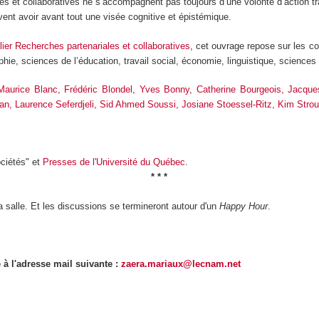
es et collaboratives ne s’accompagnent pas toujours d’une volonté d’action tr
vent avoir avant tout une visée cognitive et épistémique.
elier Recherches partenariales et collaboratives
, cet ouvrage repose sur les co
phie, sciences de l’éducation, travail social, économie, linguistique, sciences 
Maurice Blanc, Frédéric Blondel, Yves Bonny, Catherine Bourgeois, Jacques
man, Laurence Seferdjeli, Sid Ahmed Soussi, Josiane Stoessel-Ritz, Kim Stro
ociétés" et
Presses de l'Université du Québec
.
* * *
a salle. Et les discussions se termineront autour d'un
Happy Hour
.
 à l'adresse mail suivante :
zaera.mariaux@lecnam.net