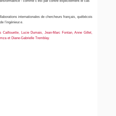
ansformatrice - comme c’est par contre explicitement le cas
llaborations internationales de chercheurs français, québécois
de l’ingénieur.e.
 Caillouette, Lucie Dumais, Jean-Marc Fontan, Anne Gillet,
umza et Diane-Gabrielle Tremblay.