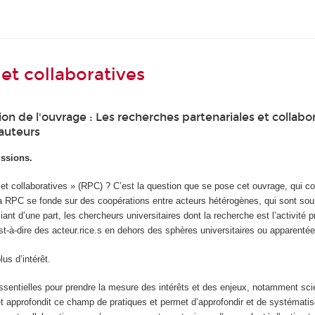
et collaboratives
on de l'ouvrage : Les recherches partenariales et collabor
 auteurs
ussions.
s et collaboratives » (RPC) ? C’est la question que se pose cet ouvrage, qui 
a RPC se fonde sur des coopérations entre acteurs hétérogènes, qui sont sou
nt d’une part, les chercheurs universitaires dont la recherche est l’activité pr
’est-à-dire des acteur.rice.s en dehors des sphères universitaires ou apparentée
us d’intérêt.
sentielles pour prendre la mesure des intérêts et des enjeux, notamment scie
 et approfondit ce champ de pratiques et permet d’approfondir et de systématis