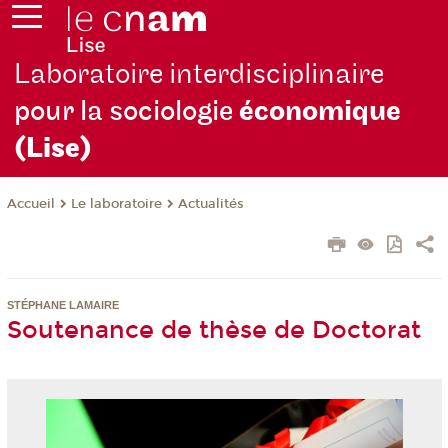
Laboratoire interdisciplinaire
pour la sociologie
économique
(Lise)
Le laboratoire
Actualités
Accueil
STÉPHANE LAMAIRE
Soutenance de thèse de Doctorat