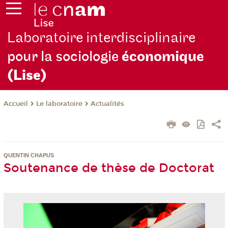
Laboratoire interdisciplinaire
pour la sociologie
économique
(Lise)
Le laboratoire
Actualités
Accueil
QUENTIN CHAPUS
Soutenance de thèse de Doctorat