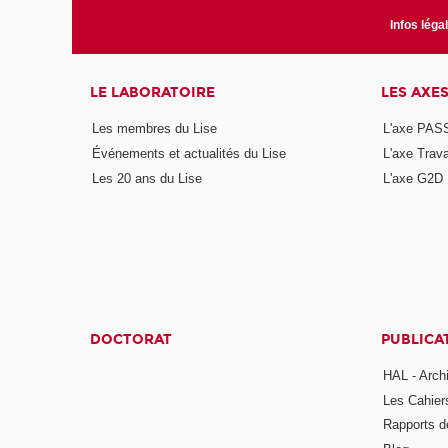
Infos léga
LE LABORATOIRE
LES AXE
Les membres du Lise
L'axe PAS
Événements et actualités du Lise
L'axe Trava
Les 20 ans du Lise
L'axe G2D
DOCTORAT
PUBLICA
HAL - Arch
Les Cahier
Rapports d