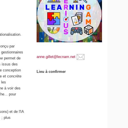
tionalisation.
conçu par
 gestionnaires
anne.gillet@lecnam.net
ame
permet de
s issus des
de conception
Lieu à confirmer
ue et concrète
 les
ne à voir des
he... pour
ons) et de l'IA
 ; plus