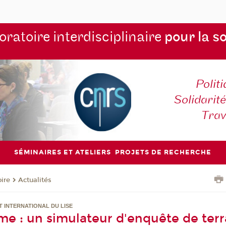
ratoire interdisciplinaire
pour la s
Polit
Solidarité
Tra
SÉMINAIRES ET ATELIERS
PROJETS DE RECHERCHE
oire
Actualités
T INTERNATIONAL DU LISE
me : un simulateur d'enquête de terr