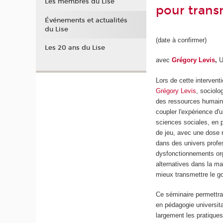
Les membres du Lise
pour trans
Événements et actualités
du Lise
(date à confirmer)
Les 20 ans du Lise
avec
Grégory Levis
,
Un
Lors de cette intervent
Grégory Levis
, sociolo
des ressources humaines
coupler l'expérience d'
sciences sociales, en p
de jeu, avec une dose r
dans des univers profes
dysfonctionnements org
alternatives dans la ma
mieux transmettre le go
Ce séminaire permettra 
en pédagogie universit
largement les pratiques