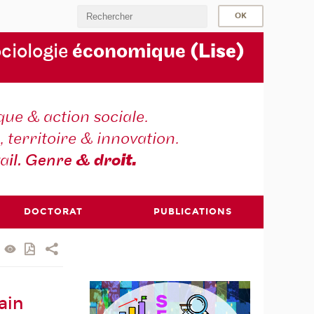
ociologie
économique
(Lise)
ique & action sociale.
, territoire & innovation.
va
il. Genre
& dro
it.
DOCTORAT
PUBLICATIONS
ain