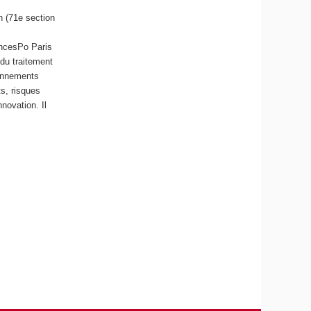
n (71e section
encesPo Paris
 du traitement
ronnements
ts, risques
nnovation. Il