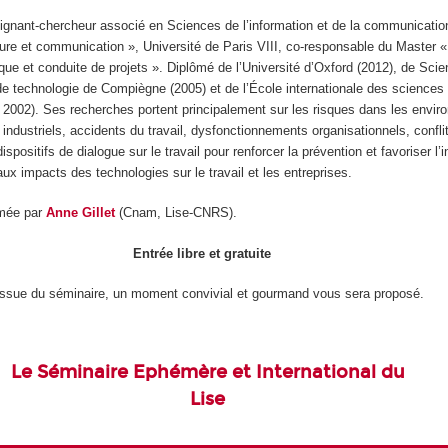
ignant-chercheur associé en Sciences de l’information et de la communicatio
ure et communication », Université de Paris VIII, co-responsable du Master «
e et conduite de projets ». Diplômé de l’Université d’Oxford (2012), de Sci
 de technologie de Compiègne (2005) et de l’École internationale des sciences
I, 2002). Ses recherches portent principalement sur les risques dans les envi
 industriels, accidents du travail, dysfonctionnements organisationnels, confli
spositifs de dialogue sur le travail pour renforcer la prévention et favoriser l’i
ux impacts des technologies sur le travail et les entreprises.
mée par
Anne Gillet
(Cnam, Lise-CNRS).
Entrée libre et gratuite
'issue du séminaire, un moment convivial et gourmand vous sera proposé.
Le Séminaire Ephémère et International du
Lise