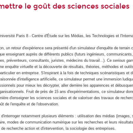
mettre le goût des sciences sociales
iversité Paris 8 - Centre d'Étude sur les Médias, les Technologies et l'Interna
ion, un retour d'expérience sera présenté d'un simulateur d'enquête de terrain 
gue enseignant auprès de différents publics (futurs ingénieurs, communicants,
, préventeurs, consultants, juristes, médecins du travail...). Ce
serious g
une enquête virtuelle et la découverte de résultats, théories, méthodes et outil
articulier en entreprise. S'inspirant à la fois de techniques scénaristiques et 
aisonnée d'intelligence artificielle, ce simulateur permet une immersion ludiq
sionnels pour mieux les décrypter, aller derrière les apparences et débusquer
anisationnels. Fruit de près de 15 ans d'expérimentations, ce simulateur don
nière d'enseigner les sciences sociales et de valoriser des travaux de recherc
ût de l'enquête et de l'observation.
d'interroger notamment plusieurs éléments : utilisation des médias (images, s
aire, modes de communication numérique sur les recherches et leurs résultats
 de recherche action et d'intervention, la sociologie des entreprises.