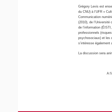
Grégory Levis est ense
du CNU) à l’UFR « Cult
Communication numériqu
(2010), de l’Université
de l’information (ÉIST
professionnels (risques
psychosociaux) et les di
s’intéresse également a
La discussion sera ani
A l