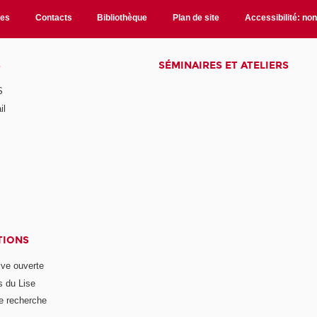
les
Contacts
Bibliothèque
Plan de site
Accessibilité: no
S
SÉMINAIRES ET ATELIERS
S
il
TIONS
ive ouverte
s du Lise
e recherche