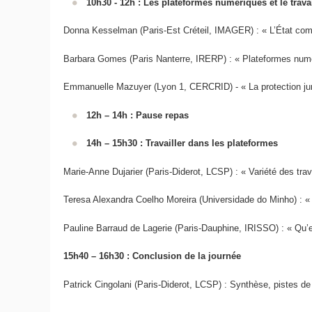
10h30 - 12h : Les plateformes numériques et le travail
Donna Kesselman (Paris-Est Créteil, IMAGER) : « L’État comm
Barbara Gomes (Paris Nanterre, IRERP) : « Plateformes numéri
Emmanuelle Mazuyer (Lyon 1, CERCRID) - « La protection juri
12h – 14h : Pause repas
14h – 15h30 : Travailler dans les plateformes
Marie-Anne Dujarier (Paris-Diderot, LCSP) : « Variété des trav
Teresa Alexandra Coelho Moreira (Universidade do Minho) : « 
Pauline Barraud de Lagerie (Paris-Dauphine, IRISSO) : « Qu’
15h40 – 16h30 : Conclusion de la journée
Patrick Cingolani (Paris-Diderot, LCSP) : Synthèse, pistes de