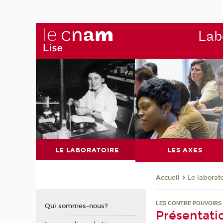
Labo
LE LABORATOIRE
LES AXES
Le laborat
Accueil
LES CONTRE POUVOIRS 
Qui sommes-nous?
Présentati