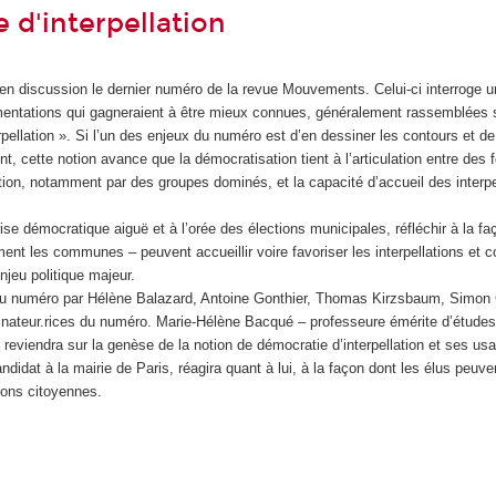
 d'interpellation
 en discussion le dernier numéro de la revue Mouvements. Celui-ci interroge 
imentations qui gagneraient à être mieux connues, généralement rassemblées 
pellation ». Si l’un des enjeux du numéro est d’en dessiner les contours et de
nt, cette notion avance que la démocratisation tient à l’articulation entre des
ion, notamment par des groupes dominés, et la capacité d’accueil des interpel
se démocratique aiguë et à l’orée des élections municipales, réfléchir à la fa
ment les communes – peuvent accueillir voire favoriser les interpellations et c
njeu politique majeur.
du numéro par Hélène Balazard, Antoine Gonthier, Thomas Kirzsbaum, Simon 
rdinateur.rices du numéro. Marie-Hélène Bacqué – professeure émérite d’études
e reviendra sur la genèse de la notion de démocratie d’interpellation et ses usa
idat à la mairie de Paris, réagira quant à lui, à la façon dont les élus peuv
ations citoyennes.