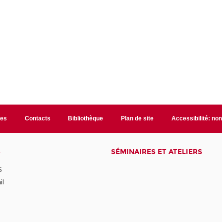
les
Contacts
Bibliothèque
Plan de site
Accessibilité: no
S
SÉMINAIRES ET ATELIERS
S
il