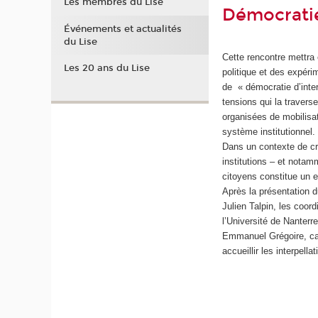
Les membres du Lise
Démocratie
Événements et actualités
du Lise
Cette rencontre mettra
Les 20 ans du Lise
politique et des expér
de « démocratie d’inter
tensions qui la traverse
organisées de mobilisat
système institutionnel.
Dans un contexte de cri
institutions – et notam
citoyens constitue un e
Après la présentation 
Julien Talpin, les coo
l’Université de Nanterr
Emmanuel Grégoire, cand
accueillir les interpell