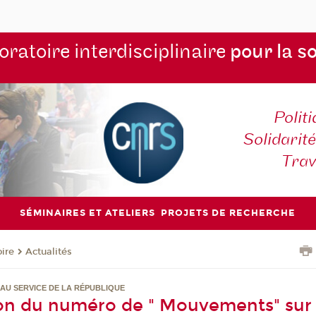
ratoire interdisciplinaire
pour la s
Polit
Solidarité
Tra
SÉMINAIRES ET ATELIERS
PROJETS DE RECHERCHE
oire
Actualités
AU SERVICE DE LA RÉPUBLIQUE
on du numéro de " Mouvements" sur 