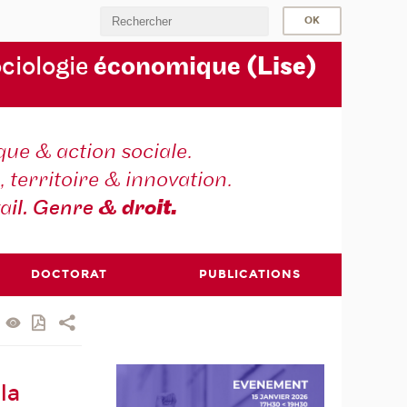
ociologie
économique
(Lise)
ique & action sociale.
, territoire & innovation.
va
il. Genre
& dro
it.
DOCTORAT
PUBLICATIONS
la