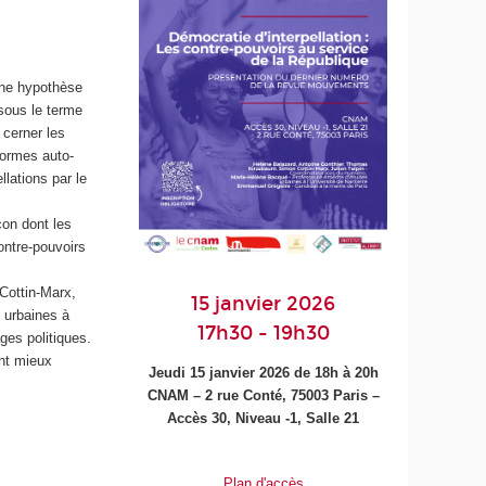
une hypothèse
sous le terme
 cerner les
 formes auto-
lations par le
çon dont les
ontre-pouvoirs
Cottin-Marx,
15 janvier 2026
 urbaines à
17h30 - 19h30
ges politiques.
ent mieux
Jeudi 15 janvier 2026 de 18h à 20h
CNAM – 2 rue Conté, 75003 Paris –
Accès 30, Niveau -1, Salle 21
Plan d'accès