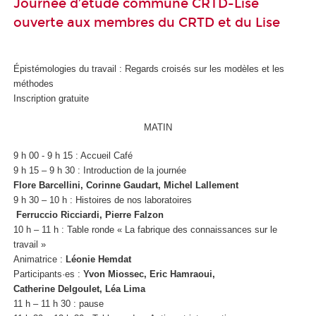
Journée d’étude commune CRTD-Lise
ouverte aux membres du CRTD et du Lise
Épistémologies du travail : Regards croisés sur les modèles et les
méthodes
Inscription gratuite
MATIN
9 h 00 - 9 h 15 : Accueil Café
9 h 15 – 9 h 30 : Introduction de la journée
Flore Barcellini, Corinne Gaudart, Michel Lallement
9 h 30 – 10 h : Histoires de nos laboratoires
Ferruccio Ricciardi, Pierre Falzon
10 h – 11 h : Table ronde « La fabrique des connaissances sur le
travail »
Animatrice :
Léonie Hemdat
Participants·es :
Yvon Miossec, Eric Hamraoui,
Catherine Delgoulet, Léa Lima
11 h – 11 h 30 : pause