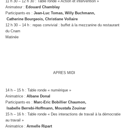
11 h 30 – 12 h 30 : Table ronde « Action et intervention »
Animateur :
Edouard Chamblay
Participants·es :
Jean-Luc Tomas, Willy Buchmann,
Catherine Bourgeois, Christiane Vollaire
12 h 30 – 14 h : repas convivial : buffet à la mezzanine du restaurant
du Cnam
Matinée
APRES MIDI
14 h – 15 h : Table ronde « numérique »
Animatrice :
Albane Donal
Participants·es :
Marc-Eric Bobillier Chaumon,
Isabelle Berrebi-Hoffmann, Moustafa Zouinar
15 h – 16 h : Table ronde « Des interactions de travail à la démocratie
au travail »
Animatrice :
Armelle Ripart