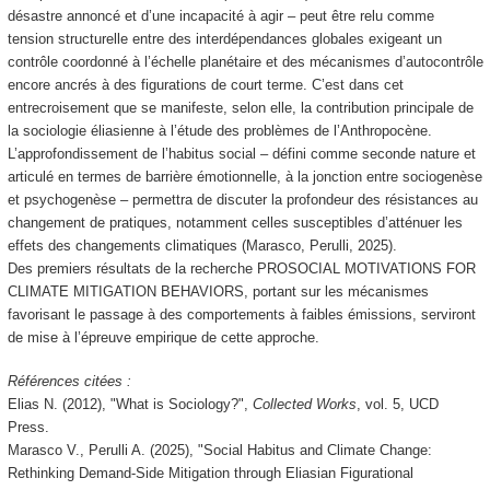
désastre annoncé et d’une incapacité à agir – peut être relu comme
tension structurelle entre des interdépendances globales exigeant un
contrôle coordonné à l’échelle planétaire et des mécanismes d’autocontrôle
encore ancrés à des figurations de court terme. C’est dans cet
entrecroisement que se manifeste, selon elle, la contribution principale de
la sociologie éliasienne à l’étude des problèmes de l’Anthropocène.
L’approfondissement de l’habitus social – défini comme seconde nature et
articulé en termes de barrière émotionnelle, à la jonction entre sociogenèse
et psychogenèse – permettra de discuter la profondeur des résistances au
changement de pratiques, notamment celles susceptibles d’atténuer les
effets des changements climatiques (Marasco, Perulli, 2025).
Des premiers résultats de la recherche PROSOCIAL MOTIVATIONS FOR
CLIMATE MITIGATION BEHAVIORS, portant sur les mécanismes
favorisant le passage à des comportements à faibles émissions, serviront
de mise à l’épreuve empirique de cette approche.
Références citées :
Elias N. (2012), "What is Sociology?",
Collected Works
, vol. 5, UCD
Press.
Marasco V., Perulli A. (2025), "Social Habitus and Climate Change:
Rethinking Demand-Side Mitigation through Eliasian Figurational