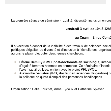
La première séance du séminaire « Egalité, diversité, inclusion en org
vendredi 3 avril de 10h à 12h3
au Cnam - 2, rue Conté
Il a vocation à donner de la visibilité à des travaux de sciences soci
politiques d’égalité, de diversité et d’inclusion à l’échelle des organi
aurons le plaisir d’écouter deux jeunes chercheurs.
Hélène Demilly (CMH, post-doctorante en sociologie
) interv
d’égalité femmes-hommes en entreprise. Ce séminaire s’inscrit à
l’axe Travail du Lise, en lien avec le projet PRESPOL.
Alexandre Salvatori (IRG, docteur en sciences de gestion)
pr
la politique de quota d’emploi des personnes handicapées.
Organisation : Célia Bouchet, Anne Eydoux et Catherine Spieser