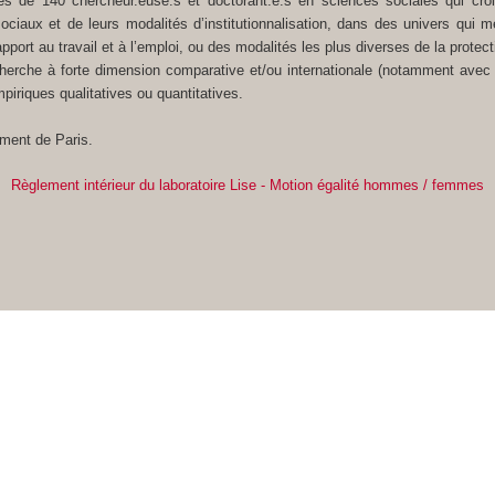
près de 140 chercheur.euse.s et doctorant.e.s en sciences sociales qui croi
ciaux et de leurs modalités d’institutionnalisation, dans des univers qui met
apport au travail et à l’emploi, ou des modalités les plus diverses de la protect
erche à forte dimension comparative et/ou internationale (notamment avec l
piriques qualitatives ou quantitatives.
ment de Paris.
Règlement intérieur du laboratoire Lise - Motion égalité hommes / femmes