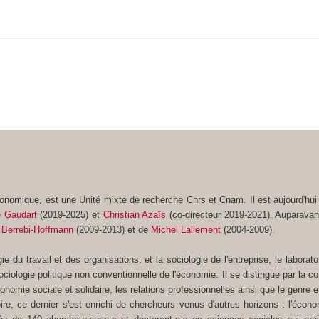
e économique, est une Unité mixte de recherche Cnrs et Cnam. Il est aujourd'hui
e Gaudart
(2019-2025) et
Christian Azaïs
(co-directeur 2019-2021). Auparavant
e Berrebi-Hoffmann
(2009-2013) et de
Michel Lallement
(2004-2009).
 du travail et des organisations, et la sociologie de l'entreprise, le labor
ociologie politique non conventionnelle de l'économie. Il se distingue par la c
économie sociale et solidaire, les relations professionnelles ainsi que le genre e
atoire, ce dernier s'est enrichi de chercheurs venus d'autres horizons : l'éco