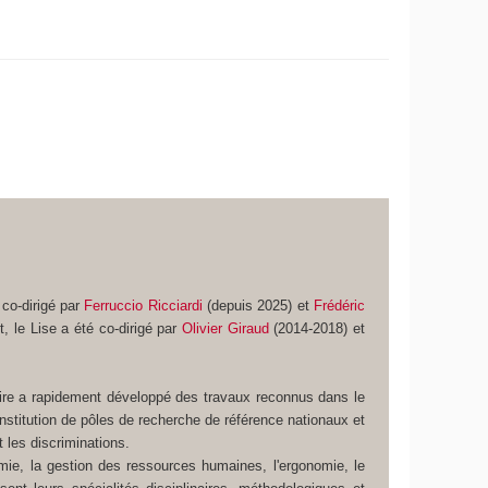
 co-dirigé par
Ferruccio Ricciardi
(depuis 2025) et
Frédéric
, le Lise a été co-dirigé par
Olivier Giraud
(2014-2018) et
atoire a rapidement développé des travaux reconnus dans le
onstitution de pôles de recherche de référence nationaux et
t les discriminations.
nomie, la gestion des ressources humaines, l'ergonomie, le