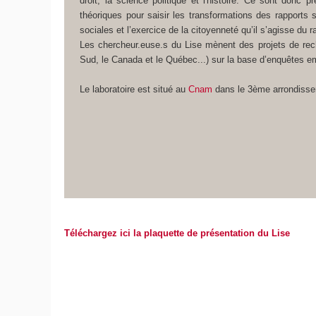
droit, la science politique et l'histoire. Ce sont donc 
théoriques pour saisir les transformations des rapports so
sociales et l’exercice de la citoyenneté qu’il s’agisse du r
Les chercheur.euse.s du Lise mènent des projets de rech
Sud, le Canada et le Québec...) sur la base d’enquêtes em
Le laboratoire est situé au
Cnam
dans le 3ème arrondisse
Téléchargez ici la plaquette de présentation du Lise