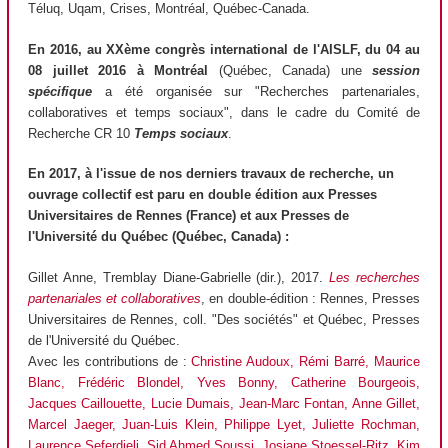
Téluq, Uqam, Crises, Montréal, Québec-Canada.
En 2016, au
XXème congrès international de l'AISLF, du 04 au
08 juillet 2016 à Montréal
(Québec, Canada)
une
session
spécifique
a été organisée sur "Recherches partenariales,
collaboratives et temps sociaux", dans le
cadre du Comité de
Recherche CR 10
Temps sociaux
.
En 2017, à l'issue de nos derniers travaux de recherche, un
ouvrage collectif est paru en double édition aux Presses
Universitaires de Rennes (France) et aux Presses de
l'Université du Québec (Québec, Canada) :
Gillet Anne, Tremblay Diane-Gabrielle (dir.), 2017.
Les recherches
partenariales et collaboratives
, en double-édition : Rennes, Presses
Universitaires de Rennes, coll. "Des sociétés" et Québec, Presses
de l'Université du Québec.
Avec les contributions de :
Christine Audoux, Rémi Barré, Maurice
Blanc, Frédéric Blondel, Yves Bonny, Catherine Bourgeois,
Jacques Caillouette, Lucie Dumais, Jean-Marc Fontan, Anne Gillet,
Marcel Jaeger, Juan-Luis Klein, Philippe Lyet, Juliette Rochman,
Laurence Seferdjeli, Sid Ahmed Soussi, Josiane Stoessel-Ritz, Kim