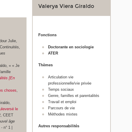
Valerya Viera Giraldo
Fonctions
our Julie,
Continuités,
Doctorante en sociologie
ues
ATER
Thèmes
aldo, « « Je
famille
Articulation vie
lités [En
professionnelle/vie privée
Temps sociaux
des choses
,
Genre, familles et parentalités
Travail et emploi
iraldo,
Parcours de vie
uleversé le
Méthodes mixtes
2, CEET
uvel âge
Autres responsabilités
 - n° 1 |