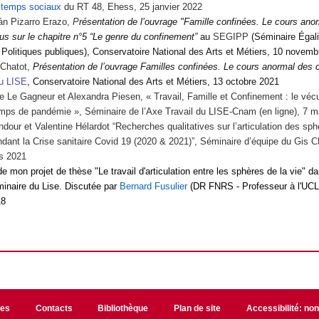
s temps sociaux
du RT 48, Ehess, 25 janvier 2022
án Pizarro Erazo,
P
résentation de l’ouvrage
"Famille confinées. Le cours ano
us sur le chapitre n°5
“
Le genre du confinement
”
au
SEGIPP
(Séminaire Égali
t Politiques publiques), Conservatoire National des Arts et Métiers, 10 novem
Chatot,
Présentation de l’ouvrage Familles confinées. Le cours anormal des
u LISE
, Conservatoire National des Arts et Métiers, 13 octobre 2021
 Le Gagneur et Alexandra Piesen, « Travail, Famille et Confinement : le véc
emps de pandémie », Séminaire de l’Axe Travail du LISE-Cnam (en ligne), 7 m
ndour et Valentine Hélardot “
Recherches qualitatives sur l’articulation des sp
ndant la Crise sanitaire Covid 19 (2020 & 2021)
”, Séminaire d’équipe du Gis
rs 2021
e mon projet de thèse "Le travail d'articulation entre les sphères de la vie" d
inaire du Lise. Discutée par
Bernard Fusulier
(DR FNRS - Professeur à l'UCL
18
les
Contacts
Bibliothèque
Plan de site
Accessibilité: no