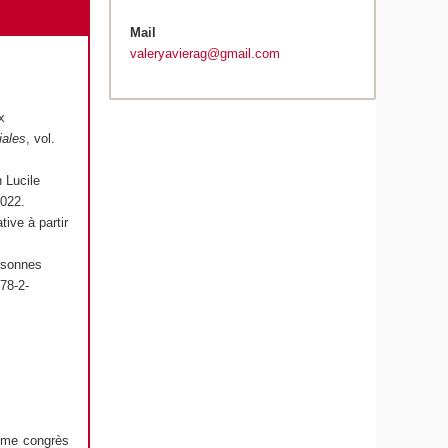
Mail
valeryavierag@gmail.com
x
iales
, vol.
n Lucile
2022.
tive à partir
ersonnes
78-2-
ème congrès