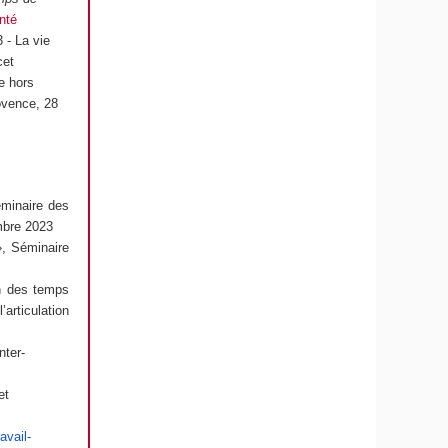
nté
 - La vie
cet
ie hors
ovence, 28
éminaire des
mbre 2023
», Séminaire
on des temps
articulation
nter-
et
avail-