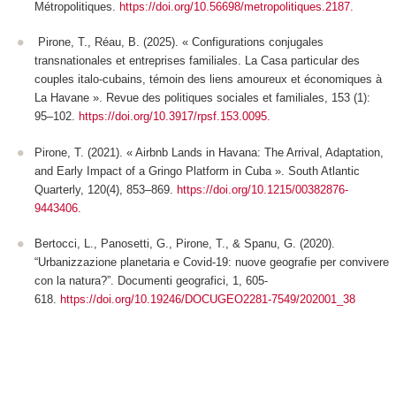
Métropolitiques.
https://doi.org/10.56698/metropolitiques.2187.
Pirone, T., Réau, B. (2025). « Configurations conjugales
transnationales et entreprises familiales. La Casa particular des
couples italo-cubains, témoin des liens amoureux et économiques à
La Havane ». Revue des politiques sociales et familiales, 153 (1):
95–102.
https://doi.org/10.3917/rpsf.153.0095.
Pirone, T. (2021). « Airbnb Lands in Havana: The Arrival, Adaptation,
and Early Impact of a Gringo Platform in Cuba ». South Atlantic
Quarterly, 120(4), 853–869.
https://doi.org/10.1215/00382876-
9443406.
Bertocci, L., Panosetti, G., Pirone, T., & Spanu, G. (2020).
“Urbanizzazione planetaria e Covid-19: nuove geografie per convivere
con la natura?”. Documenti geografici, 1, 605-
618.
https://doi.org/10.19246/DOCUGEO2281-7549/202001_38