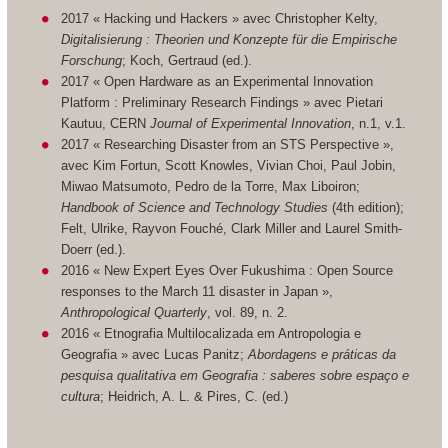
2017 « Hacking und Hackers » avec Christopher Kelty,
Digitalisierung : Theorien und Konzepte für die Empirische
Forschung
; Koch, Gertraud (ed.).
2017 « Open Hardware as an Experimental Innovation
Platform : Preliminary Research Findings » avec Pietari
Kautuu, CERN
Journal of Experimental Innovation
, n.1, v.1.
2017 « Researching Disaster from an STS Perspective »,
avec Kim Fortun, Scott Knowles, Vivian Choi, Paul Jobin,
Miwao Matsumoto, Pedro de la Torre, Max Liboiron;
Handbook of Science and Technology Studies
(4th edition);
Felt, Ulrike, Rayvon Fouché, Clark Miller and Laurel Smith-
Doerr (ed.).
2016 « New Expert Eyes Over Fukushima : Open Source
responses to the March 11 disaster in Japan »,
Anthropological Quarterly
, vol. 89, n. 2.
2016 « Etnografia Multilocalizada em Antropologia e
Geografia » avec Lucas Panitz;
Abordagens e práticas da
pesquisa qualitativa em Geografia : saberes sobre espaço e
cultura
; Heidrich, A. L. & Pires, C. (ed.)