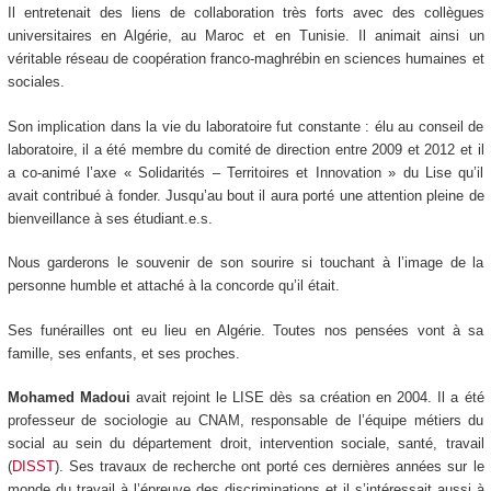
Il entretenait des liens de collaboration très forts avec des collègues
universitaires en Algérie, au Maroc et en Tunisie. Il animait ainsi un
véritable réseau de coopération franco-maghrébin en sciences humaines et
sociales.
Son implication dans la vie du laboratoire fut constante : élu au conseil de
laboratoire, il a été membre du comité de direction entre 2009 et 2012 et il
a co-animé l’axe « Solidarités – Territoires et Innovation » du Lise qu’il
avait contribué à fonder. Jusqu’au bout il aura porté une attention pleine de
bienveillance à ses étudiant.e.s.
Nous garderons le souvenir de son sourire si touchant à l’image de la
personne humble et attaché à la concorde qu’il était.
Ses funérailles ont eu lieu en Algérie. Toutes nos pensées vont à sa
famille, ses enfants, et ses proches.
Mohamed Madoui
avait rejoint le LISE dès sa création en 2004. Il a été
professeur de sociologie au CNAM, responsable de l’équipe métiers du
social au sein du département droit, intervention sociale, santé, travail
(
DISST
). Ses travaux de recherche ont porté ces dernières années sur le
monde du travail à l’épreuve des discriminations et il s’intéressait aussi à