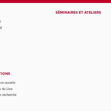
S
SÉMINAIRES ET ATELIERS
S
il
TIONS
ive ouverte
s du Lise
e recherche