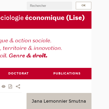
ociologie
économique
(Lise)
ique & action sociale.
, territoire & innovation.
va
il. Genre
& dro
it.
DOCTORAT
PUBLICATIONS
Jana Lemonnier Smutna