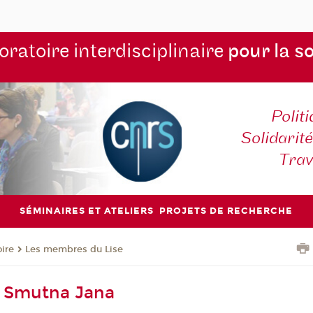
ratoire interdisciplinaire
pour la s
Polit
Solidarité
Tra
SÉMINAIRES ET ATELIERS
PROJETS DE RECHERCHE
oire
Les membres du Lise
 Smutna Jana