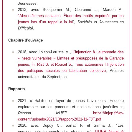
Jeunesses.
2013, avec Becquemin M., Couronné J., Mardon A.,
"Absentéismes scolaires. Étude des motifs exprimés par les
jeunes lors d’un rappel à la loi
",
Sociétés et Jeunesses en
Difficulté
.
Chapitre d'ouvrage
2018, avec Loison-Leruste M.,
L’injonction à l’autonomie des
« neets vulnérables » Limites et présupposés de la Garantie
jeunes, in, Rist B. et Rouxel S., Tous autonomes ! Injonction
des politiques sociales ou fabrication collective
,
Presses
universitaires du Septentrion.
Rapports
2021. « Habiter en foyer de jeunes travailleurs. Enquête
exploratoire sur les parcours et socialisations juvéniles »,
Rapport INJEP
.
https://injep.fr/wp-
content/uploads/2021/10/rapport-2021-11-FJT.pdf
2020, avec Dupuy C., Sarfati F. et Simha J., "Les
engagements temporels des étudiant.es",
INJEP Notes &