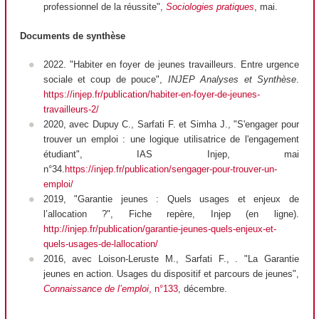
professionnel de la réussite",
Sociologies pratiques
, mai.
Documents de synthèse
2022. "Habiter en foyer de jeunes travailleurs. Entre urgence
sociale et coup de pouce",
INJEP Analyses et Synthèse
.
https://injep.fr/publication/habiter-en-foyer-de-jeunes-
travailleurs-2/
2020, avec Dupuy C., Sarfati F. et Simha J., "S'engager pour
trouver un emploi : une logique utilisatrice de l'engagement
étudiant", IAS Injep, mai
n°34.
https://injep.fr/publication/sengager-pour-trouver-un-
emploi/
2019, "Garantie jeunes : Quels usages et enjeux de
l’allocation ?",
Fiche repère
, Injep (en ligne).
http://injep.fr/publication/garantie-jeunes-quels-enjeux-et-
quels-usages-de-lallocation/
2016, avec Loison-Leruste M., Sarfati F., . "La Garantie
jeunes en action. Usages du dispositif et parcours de jeunes",
Connaissance de l’emploi
, n°133
, décembre.