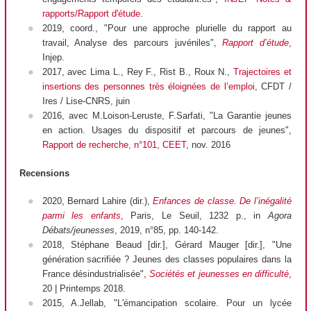
rapports/Rapport d'étude
.
2019, coord., "Pour une approche plurielle du rapport au
travail, Analyse des parcours juvéniles",
Rapport d’étude
,
Injep.
2017, avec Lima L., Rey F., Rist B., Roux N.,
Trajectoires et
insertions des personnes très éloignées de l’emploi
, CFDT /
Ires / Lise-CNRS, juin
2016, avec M.Loison-Leruste, F.Sarfati, "La Garantie jeunes
en action. Usages du dispositif et parcours de jeunes",
Rapport de recherche, n°101, CEET
, nov. 2016
Recensions
2020, Bernard Lahire (dir.),
Enfances de classe. De l’inégalité
parmi les enfants
, Paris, Le Seuil, 1232 p., in
Agora
Débats/jeunesses
, 2019, n°85, pp. 140-142.
2018, Stéphane Beaud [dir.], Gérard Mauger [dir.],
"Une
génération sacrifiée ? Jeunes des classes populaires dans la
France désindustrialisée",
Sociétés et jeunesses en difficulté
,
20 | Printemps 2018.
2015, A.Jellab, "L'émancipation scolaire. Pour un lycée