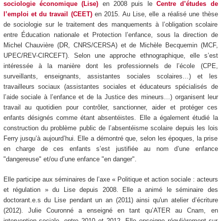
sociologie économique (Lise)
en 2008 puis le
Centre d’études de
l’emploi et du travail (CEET)
en 2015. Au Lise, elle a réalisé une thèse
de sociologie sur le traitement des manquements à l’obligation scolaire
entre Éducation nationale et Protection l’enfance, sous la direction de
Michel Chauvière (DR, CNRS/CERSA) et de Michèle Becquemin (MCF,
UPEC/REV-CIRCEFT). Selon une approche ethnographique, elle s’est
intéressée à la manière dont les professionnels de l’école (CPE,
surveillants, enseignants, assistantes sociales scolaires…) et les
travailleurs sociaux (assistantes sociales et éducateurs spécialisés de
l’aide sociale à l’enfance et de la Justice des mineurs…) organisent leur
travail au quotidien pour contrôler, sanctionner, aider et protéger ces
enfants désignés comme étant absentéistes. Elle a également étudié la
construction du problème public de l’absentéisme scolaire depuis les lois
Ferry jusqu’à aujourd’hui. Elle a démontré que, selon les époques, la prise
en charge de ces enfants s’est justifiée au nom d’une enfance
"dangereuse" et/ou d’une enfance "en danger".
Elle participe aux séminaires de l’axe « Politique et action sociale : acteurs
et régulation » du Lise depuis 2008. Elle a animé le séminaire des
doctorant.e.s du Lise pendant un an (2011) ainsi qu'un atelier d’écriture
(2012). Julie Couronné a enseigné en tant qu’ATER au Cnam, en
intervention sociale, entre 2010 et 2012. Elle enseigne régulièrement sur