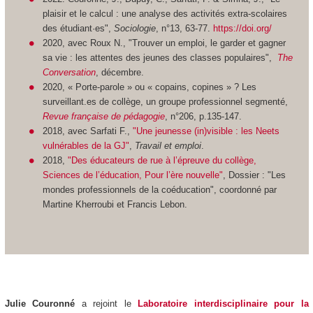
plaisir et le calcul : une analyse des activités extra-scolaires
des étudiant·es",
Sociologie
, n°13, 63-77.
https://doi.org/
2020, avec Roux N., "Trouver un emploi, le garder et gagner
sa vie : les attentes des jeunes des classes populaires",
The
Conversation
, décembre.
2020, « Porte-parole » ou « copains, copines » ? Les
surveillant.es de collège, un groupe professionnel segmenté,
Revue française de pédagogie
, n°206, p.135-147.
2018, avec Sarfati F.,
"Une jeunesse (in)visible : les Neets
vulnérables de la GJ"
,
Travail et emploi
.
2018,
"Des éducateurs de rue à l’épreuve du collège,
Sciences de l’éducation, Pour l’ère nouvelle"
, Dossier : "Les
mondes professionnels de la coéducation", coordonné par
Martine Kherroubi et Francis Lebon.
Julie Couronné
a rejoint le
Laboratoire interdisciplinaire pour la