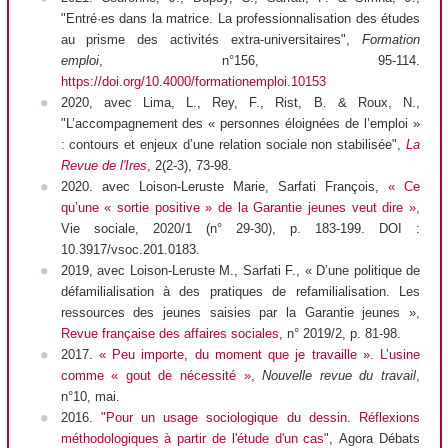
"Entré·es dans la matrice. La professionnalisation des études
au prisme des activités extra-universitaires",
Formation
emploi
, n°156, 95-114.
https://doi.org/10.4000/formationemploi.10153
2020, avec Lima, L., Rey, F., Rist, B. & Roux, N.,
"L’accompagnement des « personnes éloignées de l’emploi »
: contours et enjeux d’une relation sociale non stabilisée",
La
Revue de l'Ires
, 2(2-3), 73-98.
2020. avec
Loison-Leruste
Marie,
Sarfati
François,
« Ce
qu’une « sortie positive » de la Garantie jeunes veut dire »
,
Vie sociale
, 2020/1 (n° 29-30), p. 183-199. DOI :
10.3917/vsoc.201.0183.
2019, avec Loison-Leruste M., Sarfati F., « D’une politique de
défamilialisation à des pratiques de refamilialisation. Les
ressources des jeunes saisies par la Garantie jeunes »,
Revue française des affaires sociales
, n° 2019/2, p. 81-98.
2017.
« Peu importe, du moment que je travaille ». L’usine
comme « gout de nécessité »
,
Nouvelle revue du travail
,
n°10, mai.
2016.
"Pour un usage sociologique du dessin. Réflexions
méthodologiques à partir de l'étude d'un cas"
,
Agora Débats