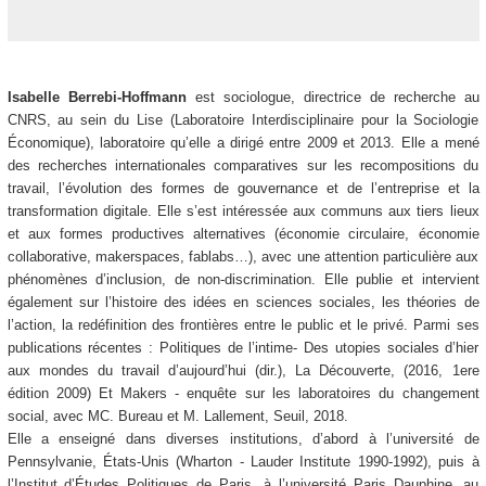
Isabelle Berrebi-Hoffmann
est sociologue, directrice de recherche au
CNRS, au sein du Lise (Laboratoire Interdisciplinaire pour la Sociologie
Économique), laboratoire qu’elle a dirigé entre 2009 et 2013. Elle a mené
des recherches internationales comparatives sur les recompositions du
travail, l’évolution des formes de gouvernance et de l’entreprise et la
transformation digitale. Elle s’est intéressée aux communs aux tiers lieux
et aux formes productives alternatives (économie circulaire, économie
collaborative, makerspaces, fablabs…), avec une attention particulière aux
phénomènes d’inclusion, de non-discrimination. Elle publie et intervient
également sur l’histoire des idées en sciences sociales, les théories de
l’action, la redéfinition des frontières entre le public et le privé. Parmi ses
publications récentes : Politiques de l’intime- Des utopies sociales d’hier
aux mondes du travail d’aujourd’hui (dir.), La Découverte, (2016, 1ere
édition 2009) Et Makers - enquête sur les laboratoires du changement
social, avec MC. Bureau et M. Lallement, Seuil, 2018.
Elle a enseigné dans diverses institutions, d’abord à l’université de
Pennsylvanie, États-Unis (Wharton - Lauder Institute 1990-1992), puis à
l’Institut d’Études Politiques de Paris, à l’université Paris Dauphine, au