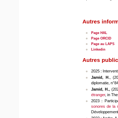
Autres infor
Page HAL
Page ORCID
Page au LAPS
Linkedin
Autres public
2025 : Interven
Jamid, H
., (2
diplomatie
, n°8
Jamid, H.,
(20
étranger
, in
The
2023 : Partici
sonores de la 
Développement