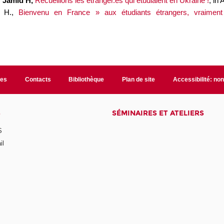
,
Jamid H,
Recueillons les étranger.es qui étudiaient en Ukraine !
, in
, H.,
Bienvenu en France » aux étudiants étrangers, vraiment
les
Contacts
Bibliothèque
Plan de site
Accessibilité: no
S
SÉMINAIRES ET ATELIERS
S
il