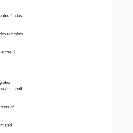
le des études
es territoires.
 autres ?
gration
e Zeitschrift,
areers of
ntiated