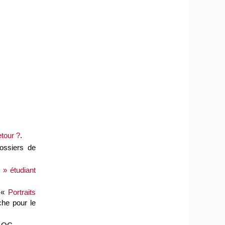
etour ?
.
ossiers de
 » étudiant
e «
Portraits
che pour le