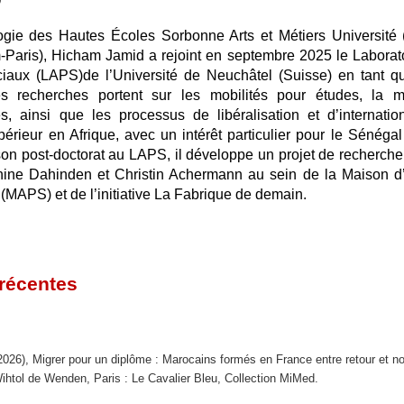
D
ogie des Hautes Écoles Sorbonne Arts et Métiers Universit
aris), Hicham Jamid a rejoint en septembre 2025 le
Laborat
ciaux (LAPS)
de l’Université de Neuchâtel (Suisse) en tant q
es recherches portent sur les mobilités pour études, la m
s, ainsi que les processus de libéralisation et d’internatio
érieur en Afrique, avec un intérêt particulier pour le Sénégal
on post-doctorat au LAPS, il développe un projet de recherche 
nine Dahinden et Christin Achermann au sein de la Maison d
(MAPS) et de l’initiative
La Fabrique de demain
.
 récentes
 2026), Migrer pour un diplôme : Marocains formés en France entre retour et no
ihtol de Wenden, Paris : Le Cavalier Bleu, Collection MiMed.