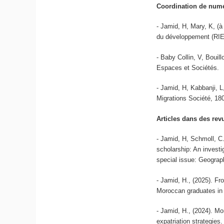
Coordination de numé
- Jamid, H, Mary, K, (à
du développement (RIE
- Baby Collin, V, Bouill
Espaces et Sociétés.
- Jamid, H, Kabbanji, L
Migrations Société, 180
Articles dans des revu
- Jamid, H, Schmoll, C
scholarship: An invest
special issue: Geograp
- Jamid, H., (2025). Fr
Moroccan graduates in 
- Jamid, H., (2024). Mo
expatriation strategies.