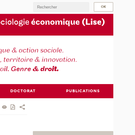
ociologie
économique
(Lise)
ique & action sociale.
, territoire & innovation.
va
il. Genre
& dro
it.
DOCTORAT
PUBLICATIONS