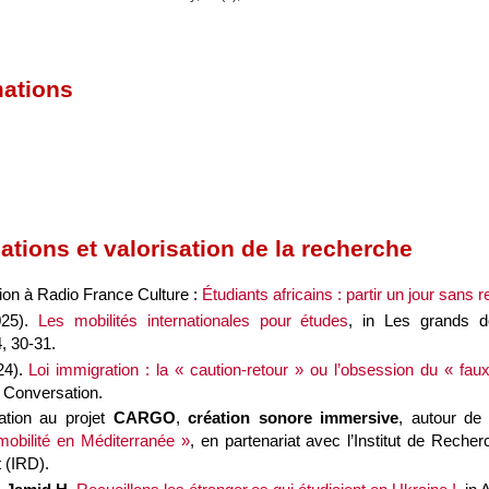
mations
ations et valorisation de la recherche
tion à Radio France Culture :
Étudiants africains : partir un jour sans r
025).
Les mobilités internationales pour études
, in
Les grands d
4, 30-31.
24).
Loi immigration : la « caution-retour » ou l’obsession du « faux
 Conversation
.
pation au projet
CARGO
,
création sonore immersive
, autour d
mobilité en Méditerranée »
, en partenariat avec l’Institut de Recher
 (IRD).