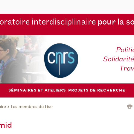
ratoire interdisciplinaire
pour la s
Polit
Solidarité
Tra
SÉMINAIRES ET ATELIERS
PROJETS DE RECHERCHE
oire
Les membres du Lise
mid