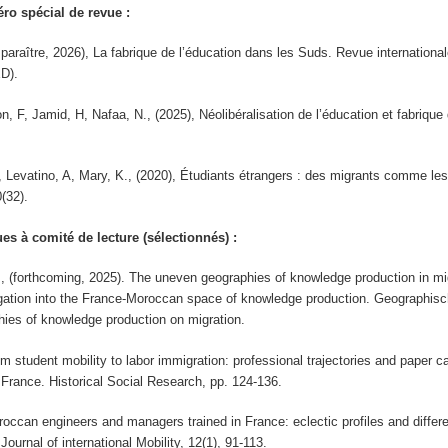
ro spécial de revue :
 paraître, 2026), La fabrique de l’éducation dans les Suds. Revue internationa
D).
on, F, Jamid, H, Nafaa, N., (2025), Néolibéralisation de l’éducation et fabrique d
, Levatino, A, Mary, K., (2020), Étudiants étrangers : des migrants comme les
(32).
es à comité de lecture (sélectionnés) :
., (forthcoming, 2025). The uneven geographies of knowledge production in mi
igation into the France-Moroccan space of knowledge production. Geographisch
hies of knowledge production on migration.
om student mobility to labor immigration: professional trajectories and paper c
France. Historical Social Research, pp. 124-136.
roccan engineers and managers trained in France: eclectic profiles and differe
 Journal of international Mobility, 12(1), 91-113.