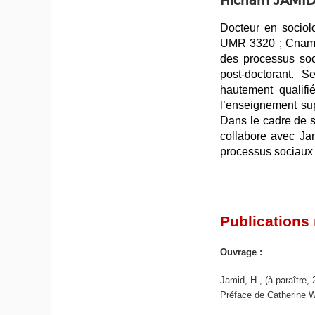
Hicham JAMI
Docteur en sociol
UMR 3320 ; Cnam-P
des processus so
post-doctorant. S
hautement qualifié
l’enseignement sup
Dans le cadre de s
collabore avec Ja
processus sociaux 
Publications
Ouvrage :
Jamid, H., (à paraître,
Préface de Catherine W