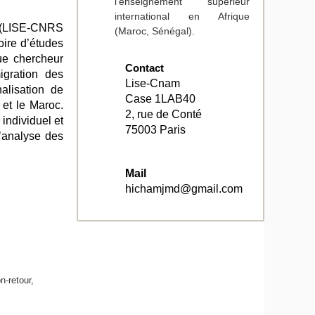
l'enseignement supérieur
international en Afrique
é (LISE-CNRS
(Maroc, Sénégal).
oire d’études
ue chercheur
Contact
igration des
Lise-Cnam
nalisation de
Case 1LAB40
 et le Maroc.
2, rue de Conté
individuel et
75003 Paris
’analyse des
Mail
hichamjmd@gmail.com
n-retour,