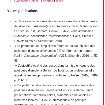
Gwenaëlle Perrier - Expertes France
Autres publications
«
L’accès à l’autonomie des femmes sans domicile victimes
de violence : (im)pensé(e)s et pratiques », avec Marie Loison-
Leruste, in Rist, Barbara, Rouxel, Sylvie,
Tous autonomes ?
Autonomie, dépendance, interdépendance
, Paris, Presses
Universitaires du Septentrion, 2018.
« La promotion de l’emploi des femmes, nouvel objectif des
politiques d’emploi allemandes ? Des réformes en trompe
l’œil »,
Allemagne d’aujourd’hui
, n°218, décembre 2016, p. 52-
68.
« L’objectif d’égalité des sexes dans la mise en œuvre des
politiques d’emploi à Berlin : De la diffusion professionnelle
aux difficiles réappropriations profanes »,
Politix
, 2015, n°109,
p. 111-133.
« L’objectif d’égalité des sexes dans la mise en œuvre des
politiques d’emploi en Seine-Saint-Denis et à Berlin : entre
prescriptions communautaires, dynamiques nationales et
initiatives locales »,
Revue internationale de politique
comparée
, vol. 21, n°3, 2014, p. 111-136.