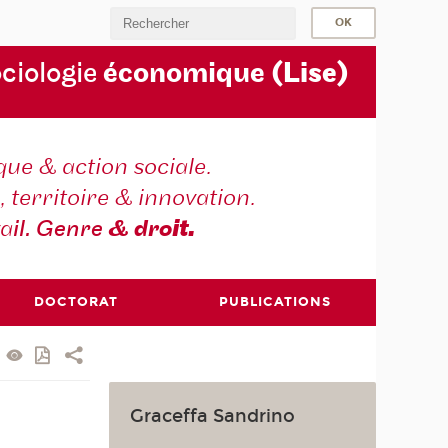
ociologie
économique
(Lise)
ique & action sociale.
, territoire & innovation.
va
il. Genre
& dro
it.
DOCTORAT
PUBLICATIONS
Graceffa Sandrino