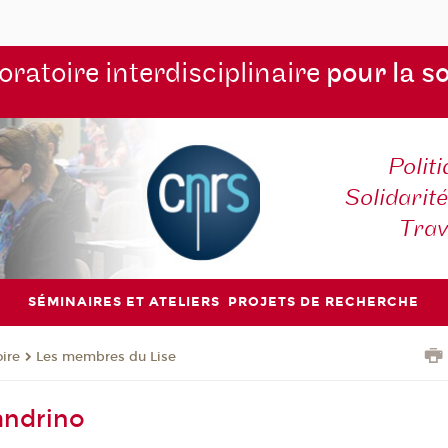
ratoire interdisciplinaire
pour la s
Polit
Solidarité
Tra
SÉMINAIRES ET ATELIERS
PROJETS DE RECHERCHE
oire
Les membres du Lise
andrino