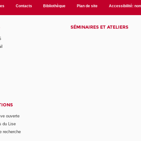
les
Contacts
Bibliothèque
Plan de site
Accessibilité: no
S
SÉMINAIRES ET ATELIERS
S
il
TIONS
ive ouverte
s du Lise
e recherche