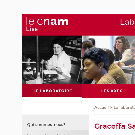
Labo
LE LABORATOIRE
LES AXES
Le laborat
Accueil
Graceffa S
Qui sommes-nous?