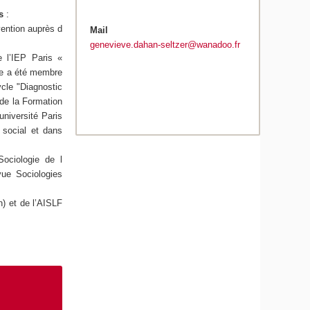
s
:
vention auprès d
Mail
genevieve.dahan-seltzer@wanadoo.fr
 l’IEP Paris «
le a été membre
cle "Diagnostic
de la Formation
université Paris
social et dans
Sociologie de l
vue Sociologies
n) et de l’AISLF