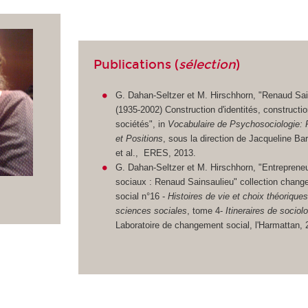
Publications (
sélection
)
G. Dahan-Seltzer et M. Hirschhorn, "Renaud Sai
(1935-2002) Construction d'identités, constructi
sociétés", in
Vocabulaire de Psychosociologie:
et Positions
, sous la direction de Jacqueline Ba
et al., ERES, 2013.
G. Dahan-Seltzer et M. Hirschhorn, "Entrepreneu
sociaux : Renaud Sainsaulieu" collection chan
social n°16 -
Histoires de vie et choix théorique
sciences sociales
, tome 4-
Itineraires de sociol
Laboratoire de changement social, l'Harmattan, 