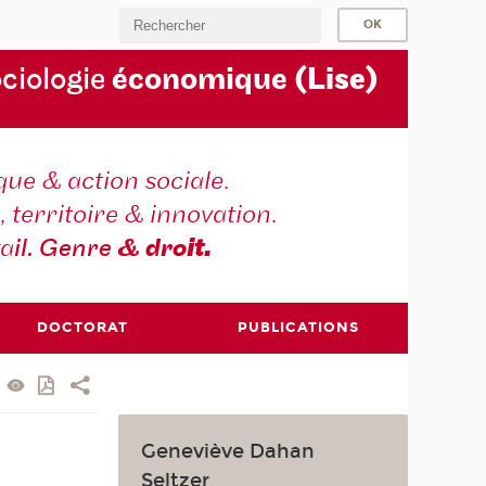
ociologie
économique
(Lise)
ique & action sociale.
, territoire & innovation.
va
il. Genre
& dro
it.
DOCTORAT
PUBLICATIONS
Geneviève Dahan
Seltzer