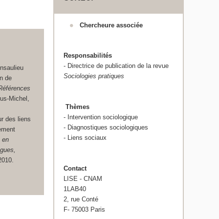
Chercheure associée
Responsabilités
- Directrice de publication de la revue
nsaulieu
Sociologies pratiques
on de
 Références
rus-Michel,
Thèmes
- Intervention sociologique
r des liens
- Diagnostiques sociologiques
gement
- Liens sociaux
s en
ogues,
2010.
Contact
LISE - CNAM
1LAB40
2, rue Conté
F- 75003 Paris