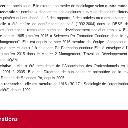
tzer
est sociologue. Elle exerce son métier de sociologue selon
quatre mode
ntervention
: nombreux diagnostics sociologiques suivis de dispositifs d'inter
et privées qui ont donné lieu à des rapports, à des articles ou à des ouvrages.
elle a été maître de conférences associé (1992-2004) dans le DESS de
es d’entreprise: ressources humaines, développement social et emploi ». El
ue depuis 1985 jusqu'en 2015 à Sciences Po Formation Continue dans le cy
 changement". Elle est depuis octobre 2016 membre de l'équipe pédagogique 
ue inter religieux " à sciences Po Formation continue.Elle à enseigne à l’
 jusqu'en 2015 dans le Master 2 Management, Travail et Développement 
hine UQAM.
ciative
: elle a été présidente de l´Association des Professionnels en 
 2001 à 2005. Elle est Directrice de publication et animatrice de la re
le Presses de Sciences Po, depuis 2005.
 la recherche
: elle est membre de l’AIS (RC 17 : Sociologie de l’organisatio
ciété) depuis 1992.
mations