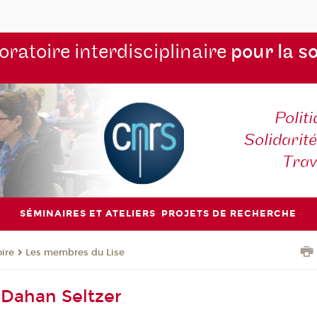
ratoire interdisciplinaire
pour la s
Polit
Solidarité
Tra
SÉMINAIRES ET ATELIERS
PROJETS DE RECHERCHE
oire
Les membres du Lise
Dahan Seltzer