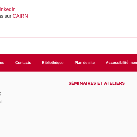
inkedIn
ns sur
CAIRN
les
Contacts
Bibliothèque
Plan de site
Accessibilité: no
S
SÉMINAIRES ET ATELIERS
S
il