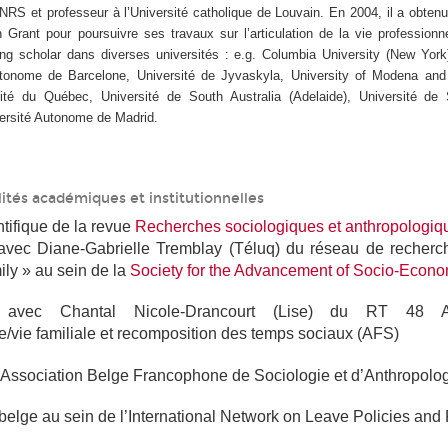
FNRS et professeur à l’Université catholique de Louvain. En 2004, il a obten
 Grant pour poursuivre ses travaux sur l’articulation de la vie professionn
iting scholar dans diverses universités : e.g. Columbia University (New York
tonome de Barcelone, Université de Jyvaskyla, University of Modena and
rsité du Québec, Université de South Australia (Adelaide), Université d
versité Autonome de Madrid.
ités académiques et institutionnelles
ntifique
de la revue
Recherches sociologiques et anthropologiq
avec Diane-Gabrielle Tremblay (Téluq) du réseau de recherc
ly » au sein de la
Society for the Advancement of Socio-Econ
r avec Chantal Nicole-Drancourt (Lise) du RT 48 Ar
e/vie familiale et recomposition des temps sociaux (AFS)
l’Association Belge Francophone de Sociologie et d’Anthropol
belge au sein de l’International Network on Leave Policies and