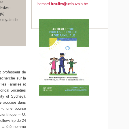
ue
bernard.fusulier@uclouvain.be
: Edwin
(s)
 royale de
t professeur de
 Recherche sur la
 les Familles et
orical Societies
ty of Sydney).
té acquise dans
 –, une bourse
ientifique – U.
Fellowship de 24
 il a été nommé