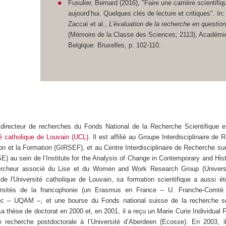
Fusulier, Bernard (2016), "Faire une carrière scientifiq
aujourd’hui. Quelques clés de lecture et critiques". In
Zaccaï et al.,
L'évaluation de la recherche en question
(Mémoire de la Classe des Sciences; 2113), Académie
Belgique: Bruxelles, p. 102-110.
 directeur de recherches du Fonds National de la Recherche Scientifique e
té catholique de Louvain (UCL)
. Il est affilié au Groupe Interdisciplinaire de
ion et la Formation (GIRSEF), et au Centre Interdisciplinaire de Recherche sur
) au sein de l’Institute for the Analysis of Change in Contemporary and Hist
ercheur associé du Lise et du Women and Work Research Group (Universi
de l'Université catholique de Louvain, sa formation scientifique a aussi é
versités de la francophonie (un Erasmus en France – U. Franche-Comté
c – UQAM –, et une bourse du Fonds national suisse de la recherche sc
a thèse de doctorat en 2000 et, en 2001, il a reçu un Marie Curie Individual 
e recherche postdoctorale à l’Université d’Aberdeen (Ecosse). En 2003,