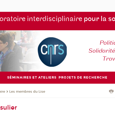
ratoire interdisciplinaire
pour la s
Polit
Solidarité
Tra
SÉMINAIRES ET ATELIERS
PROJETS DE RECHERCHE
oire
Les membres du Lise
sulier