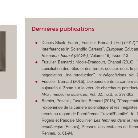
Dernières publications
Dubois-Shaik, Farah ; Fusulier, Bernard. (Ed.) (2017) 
Interferences in Scientific Careers",
European Educati
Research Journal (SAGE)
, Volume 16, Issue 2-3.
Fusulier, Bernard ; Nicole-Drancourt, Chantal (2016), 
conciliation des rôles et des temps sociaux sous le p
négociation. Une introduction". In:
Négociations
, Vol. 
Fusulier, Bernard (2016), L’expérience de la carrière sc
aujourd’hui. Zoom sur le vécu de chercheurs postdocto
M/S : médecine sciences
, Vol. 32, no.3, p. 297-302.
Barbier, Pascal ; Fusulier, Bernard (2016), "Comprend
l'expérience de la carrière scientifique et les inégalités
sexes au regard de l'interférence Travail/Famille". In
Rogers et Pascale Moulinier,
Les femmes dans le mo
académique
(Essais), Presses Universitaires de Renn
Rennes, p. 81-94.