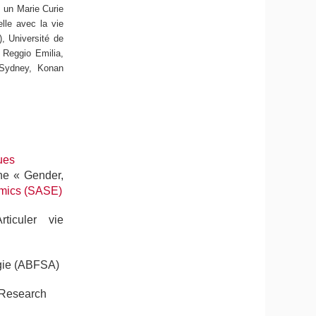
u un Marie Curie
elle avec la vie
), Université de
 Reggio Emilia,
e Sydney, Konan
ues
he « Gender,
omics (SASE)
ticuler vie
ogie (ABFSA)
 Research