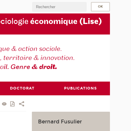
ociologie
économique
(Lise)
ique & action sociale.
, territoire & innovation.
va
il. Genre
& dro
it.
DOCTORAT
PUBLICATIONS
Bernard Fusulier