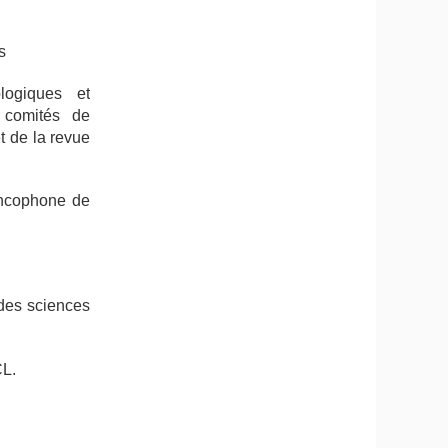
s
logiques et
s comités de
t de la revue
ancophone de
des sciences
CL.