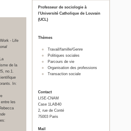
Professeur de sociologie à
l'Université
Catholique de Louvain
(UCL)
Thèmes
"Work - Life
onal
Travail/famille/Genre
Politiques sociales
"La
Parcours de vie
risme de la
Organisation des professions
25, no.1.
Transaction sociale
ientifique
rants. In:
Contact
re
LISE-CNAM
 entre les
Case 1LAB40
: Rebecca
2, rue de Conté
nde
75003 Paris
es:
Mail