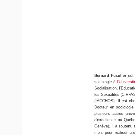
Bernard Fusulier
est
sociologie à
l’Universi
Socialisation, l’Educat
les Sexualités (CIRFASE
(IACCHOS). Il est ch
Docteur en sociologie 
plusieurs autres uni
d'excellence au Québe
Genève). Il a soutenu s
mois pour réaliser un