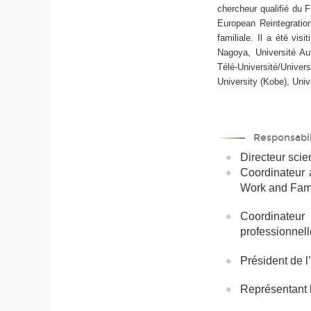
chercheur qualifié du 
European Reintegration
familiale. Il a été vis
Nagoya, Université Au
Télé-Université/Unive
University (Kobe), Uni
Responsabil
Directeur scie
Coordinateur 
Work and Fami
Coordinateu
professionnell
Président de 
Représentant 