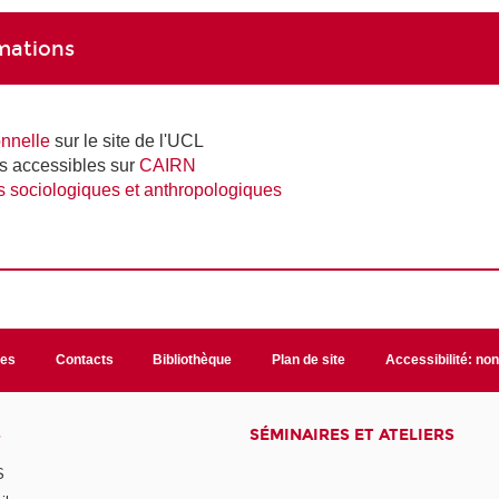
rmations
nnelle
sur le site de l'UCL
ns accessibles sur
CAIRN
 sociologiques et anthropologiques
les
Contacts
Bibliothèque
Plan de site
Accessibilité: no
S
SÉMINAIRES ET ATELIERS
S