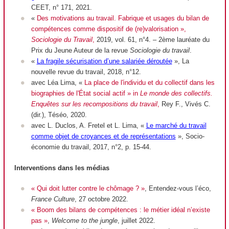
CEET, n° 171, 2021.
«
Des motivations au travail. Fabrique et usages du bilan de
compétences comme dispositif de (re)valorisation »,
Sociologie du Travail
,
2019, vol. 61, n°4. – 2ème lauréate du
Prix du Jeune Auteur de la revue
Sociologie du travail
.
«
La fragile sécurisation d’une salariée déroutée
», La
nouvelle revue du travail, 2018, n°12.
avec Léa Lima, «
La place de l'individu et du collectif dans les
biographies de l'État social actif » in
Le monde des collectifs.
Enquêtes sur les recompositions du travail
,
Rey F., Vivés C.
(dir.), Téséo, 2020.
avec L. Duclos, A. Fretel et L. Lima, «
Le marché du travail
comme objet de croyances et de représentations
»,
Socio-
économie du travail,
2017, n°2, p. 15-44.
Interventions dans les médias
« Qui doit lutter contre le chômage ? »
, Entendez-vous l’éco,
France Culture
, 27 octobre 2022.
« Boom des bilans de compétences : le métier idéal n’existe
pas »
,
Welcome to the jungle
, juillet 2022.