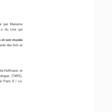
ée par Mariame
·s du Lise qui
rs et son musée
usée des Arts et
ebi-Hoffmann et
pologue, CNRS),
té Paris 8 / co-