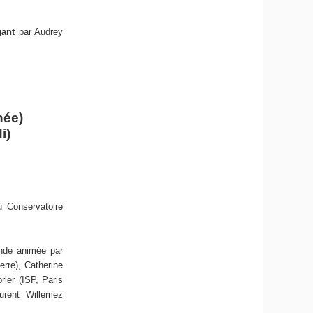
gant
par Audrey
née)
i)
u Conservatoire
onde animée par
rre), Catherine
ier (ISP, Paris
aurent Willemez