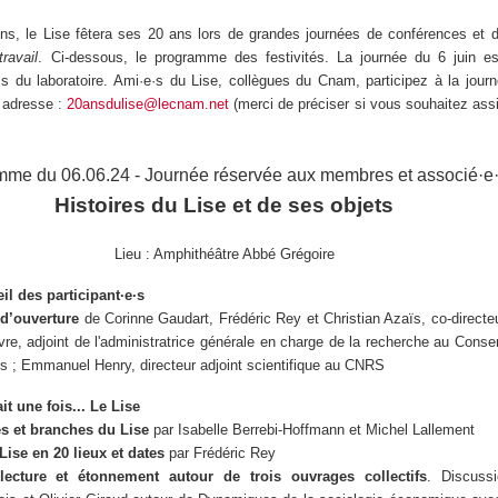
ins, le Lise fêtera ses 20 ans lors de grandes journées de conférences et d'
travail
. Ci-dessous, le programme des festivités. La journée du 6 juin e
 du laboratoire. Ami·e·s du Lise, collègues du Cnam, participez à la journ
e adresse :
20ansdulise@lecnam.net
(merci de préciser si vous souhaitez assi
me du 06.06.24 - Journée réservée aux membres et associé·e
Histoires du Lise et de ses objets
Lieu : Amphithéâtre Abbé Grégoire
il des participant·e·s
d’ouverture
de Corinne Gaudart, Frédéric Rey et Christian Azaïs, co-directeu
re, adjoint de l'administratrice générale en charge de la recherche au Conser
rs ; Emmanuel Henry, directeur adjoint scientifique au CNRS
tait une fois... Le Lise
s et branches du Lise
par Isabelle Berrebi-Hoffmann et Michel Lallement
Lise en 20 lieux et dates
par Frédéric Rey
lecture et étonnement autour de trois ouvrages collectifs
. Discuss