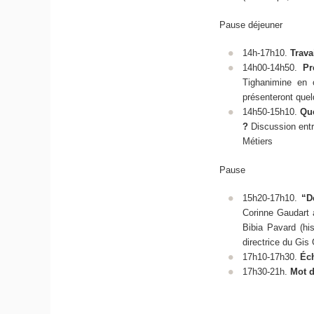
Pause déjeuner
14h-17h10.
Trava
14h00-14h50.
Pré
Tighanimine en 
présenteront quelq
14h50-15h10.
Que
?
Discussion entr
Métiers
Pause
15h20-17h10.
“D
Corinne Gaudart 
Bibia Pavard (his
directrice du Gis
17h10-17h30.
Éch
17h30-21h.
Mot de