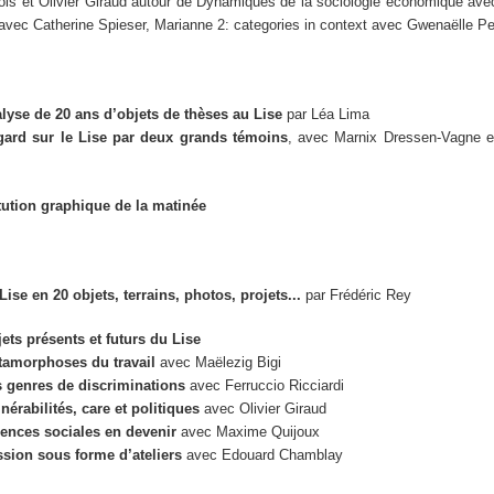
is et Olivier Giraud autour de
Dynamiques de la sociologie économique
avec
avec Catherine Spieser,
Marianne 2: categories in context
avec Gwenaëlle Per
lyse de 20 ans d’objets de thèses au Lise
par Léa Lima
gard sur le Lise par deux grands témoins
, avec Marnix Dressen-Vagne e
tution graphique de la matinée
Lise en 20 objets, terrains, photos, projets...
par Frédéric Rey
ets présents et futurs du Lise
amorphoses du travail
avec Maëlezig Bigi
 genres de discriminations
avec Ferruccio Ricciardi
nérabilités, care et politiques
avec Olivier Giraud
ences sociales en devenir
avec Maxime Quijoux
sion sous forme d’ateliers
avec Edouard Chamblay