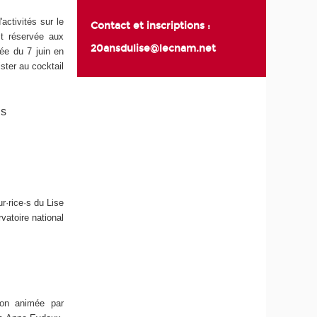
activités sur le
Contact et inscriptions :
st réservée aux
20ansdulise@lecnam.net
ée du 7 juin en
ster au cocktail
·s
r·rice·s du Lise
vatoire national
ion animée par