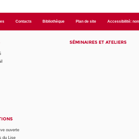
les
Contacts
Bibliothèque
Plan de site
Accessibilité: no
S
SÉMINAIRES ET ATELIERS
S
il
TIONS
ive ouverte
s du Lise