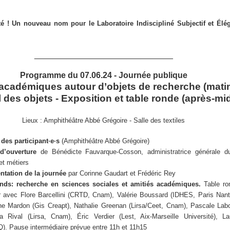
é ! Un nouveau nom pour le Laboratoire Indiscipliné Subjectif et Élé
______________________________
Programme du 07.06.24 - Journée publique
académiques autour d’objets de recherche (mati
l des objets - Exposition et table ronde (après-mid
Lieux : Amphithéâtre Abbé Grégoire - Salle des textiles
 des participant·e·s
(Amphithéâtre Abbé Grégoire)
d’ouverture
de Bénédicte Fauvarque-Cosson, administratrice générale d
et métiers
ntation
de
la
journée
par Corinne Gaudart et Frédéric Rey
ends
: recherche en sciences sociales et amitiés académiques.
Table r
r avec Flore Barcellini (CRTD, Cnam), Valérie Boussard (IDHES, Paris Nante
ine Mardon (Gis Creapt), Nathalie Greenan (Lirsa/Ceet, Cnam), Pascale Labor
a Rival (Lirsa, Cnam), Éric Verdier (Lest, Aix-Marseille Université), L
). Pause intermédiaire prévue entre 11h et 11h15