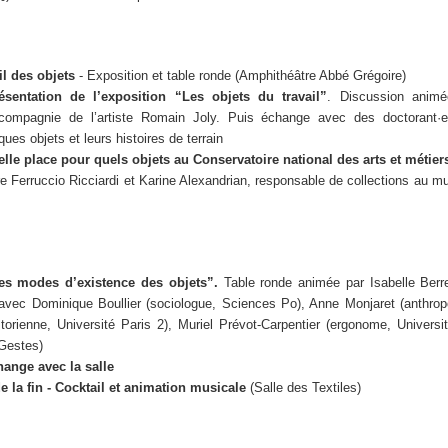
il des objets
- Exposition et table ronde (Amphithéâtre Abbé Grégoire)
sentation de l’exposition “Les objets du travail”
. Discussion anim
compagnie de l’artiste Romain Joly. Puis échange avec des doctorant·e
ues objets et leurs histoires de terrain
lle place pour quels objets au Conservatoire national des arts et métie
e Ferruccio Ricciardi et Karine Alexandrian, responsable de collections au m
es modes d’existence des objets”.
Table ronde animée par Isabelle Berr
avec Dominique Boullier (sociologue, Sciences Po), Anne Monjaret (anthro
torienne, Université Paris 2), Muriel Prévot-Carpentier (ergonome, Universi
 Gestes)
ange avec la salle
 la fin - Cocktail et animation musicale
(Salle des Textiles)