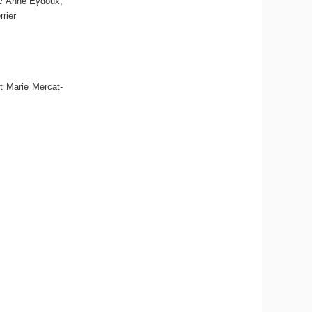
 Anne Eydoux,
rier
t Marie Mercat-