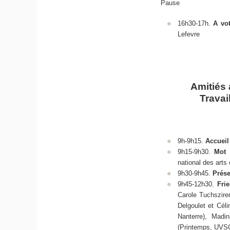
Pause
16h30-17h.
A vot
Lefevre
Amitiés 
Travai
9h-9h15.
Accueil
9h15-9h30.
Mot 
national des arts 
9h30-9h45.
Prése
9h45-12h30.
Fri
Carole Tuchszire
Delgoulet et Cél
Nanterre), Madin
(Printemps, UVSQ