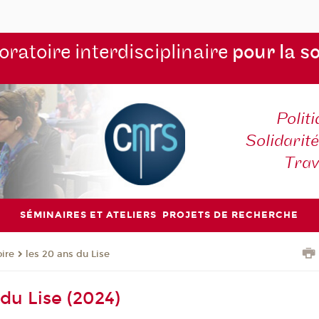
ratoire interdisciplinaire
pour la s
Polit
Solidarité
Tra
SÉMINAIRES ET ATELIERS
PROJETS DE RECHERCHE
oire
les 20 ans du Lise
du Lise (2024)