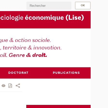
ociologie
économique
(Lise)
ique & action sociale.
, territoire & innovation.
va
il. Genre
& dro
it.
DOCTORAT
PUBLICATIONS