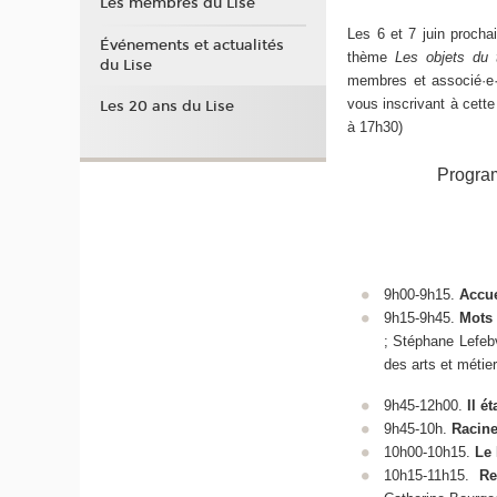
Les membres du Lise
Les 6 et 7 juin procha
Événements et actualités
thème
Les
objets
du
du Lise
membres et associé·e·s
vous inscrivant à cett
Les 20 ans du Lise
à 17h30)
Program
9h00-9h15.
Accue
9h15-9h45.
Mots 
; Stéphane Lefebv
des arts et métie
9h45-12h00.
Il é
9h45-10h.
Racine
10h00-10h15.
Le 
10h15-11h15.
Re