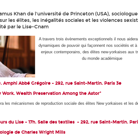
amus Khan de l'université de Princeton (USA), sociologu
ur les élites, les inégalités sociales et les violences sexis
vité par le Lise-Cnam
A travers trois évènements exceptionnels il nous aidera
dynamiques de pouvoir qui façonnent nos sociétés et à
enjeux contemporains, des élites new-yorkaises aux t
du monde académique
0. Amphi Abbé Grégoire - 292, rue Saint-Martin. Paris 3e
y Work. Wealth Preservation Among the Astor"
a les mécanismes de reproduction sociale des élites New yorkaises et les déf
rs du Lise - 17h. Salle des textiles - 292, rue Saint-Martin. Par
iologie de Charles Wright Mills