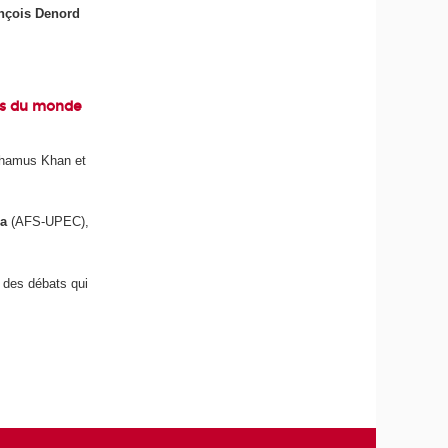
nçois Denord
ons du monde
Shamus Khan et
la
(AFS-UPEC),
 des débats qui