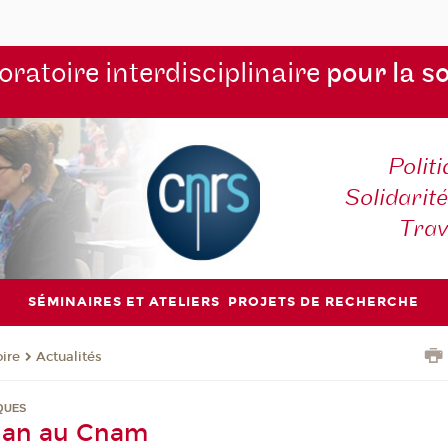
ratoire interdisciplinaire
pour la s
Polit
Solidarité
Tra
SÉMINAIRES ET ATELIERS
PROJETS DE RECHERCHE
oire
Actualités
QUES
an au Cnam