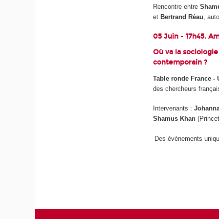
Rencontre entre
Shamu
et
Bertrand Réau
, aut
05 Juin
-
17h45. Am
Où va la sociologi
contemporain ?
Table ronde France 
des chercheurs français
Intervenants :
Johanna
Shamus Khan
(Princet
Des évènements unique