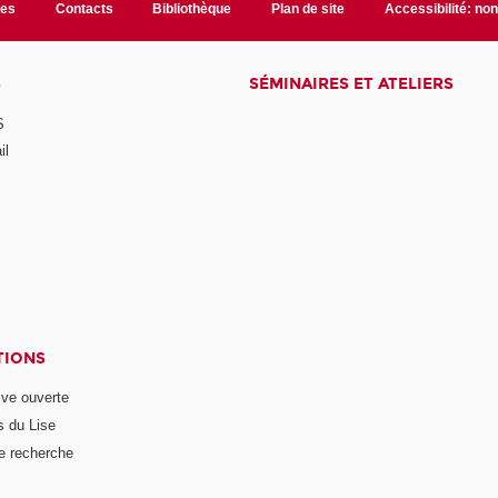
les
Contacts
Bibliothèque
Plan de site
Accessibilité: no
S
SÉMINAIRES ET ATELIERS
S
il
TIONS
ive ouverte
s du Lise
e recherche