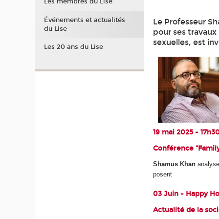
Les membres du Lise
Événements et actualités
Le Professeur Sh
du Lise
pour ses travaux s
sexuelles, est in
Les 20 ans du Lise
19 mai 2025 - 17h3
Conférence "Famil
Shamus Khan
analyser
posent
03 Juin - Happy Hou
Actualité de la soc