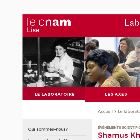
Labo
LE LABORATOIRE
LES AXES
Le laborat
Accueil
ÉVÈNEMENTS SCIENTIFI
Qui sommes-nous?
Shamus Kh