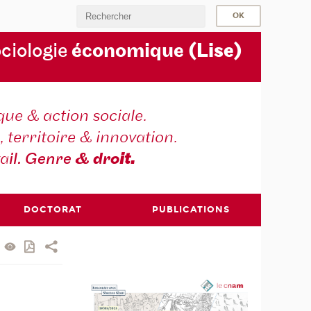
ociologie
économique
(Lise)
ique & action sociale.
, territoire & innovation.
va
il. Genre
& dro
it.
DOCTORAT
PUBLICATIONS