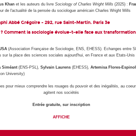
s Khan
et les auteurs du livre
Sociology of Charles Wright Mills
(2025) :
Fra
our de l'actualité de la pensée du sociologue américain Charles Wright Mills
phi Abbé Grégoire - 292, rue Saint-Martin. Paris 3e
e ? Comment la sociologie évolue-t-elle face aux transformati
- USA
(Association Française de Sociologie, ENS, EHESS). Echanges entre 
 sur la place des sciences sociales aujourd'hui, en France et aux Etats-Unis
 Siméant
(ENS-PSL),
Sylvain Laurens
(EHESS),
Artemisa Flores-Espino
on University)
s pour mieux comprendre les rouages du pouvoir et des inégalités, au coeur
agitent nos sociétés
Entrée gratuite, sur inscription
AFFICHE