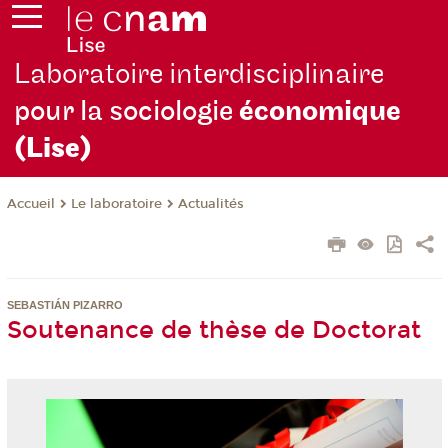
Laboratoire interdisciplinaire
pour la sociologie
économique
(Lise)
Le laboratoire
Actualités
Accueil
SEBASTIÁN PIZARRO
Soutenance de thèse de Doctorat