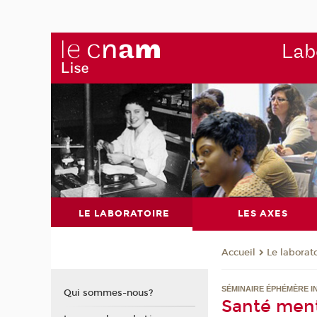
Labo
LE LABORATOIRE
LES AXES
Le laborat
Accueil
SÉMINAIRE ÉPHÉMÈRE I
Qui sommes-nous?
Santé menta