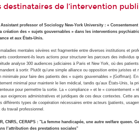
s destinataires de l’intervention publ
 Assistant professor of Sociology New-York University : « Consentement 
a création des « sujets gouvernables » dans les interventions psychiatri
rance et aux États-Unis.
 maladies mentales sévères est fragmentée entre diverses institutions et prof
s coordonnent-ils leurs actions pour structurer les parcours des individus qu
tude analyse 300 audiences judiciaires à Paris et New York, où des patients
dent à sortir. Plutôt qu’une simple alliance ou opposition entre juristes et 
n minimale pour faire des patients des « sujets gouvernables » (Goffman). En
tement minimal pour maintenir le lien médical, tandis qu’aux États-Unis, la prio
teuse pour permettre la sortie. La « compliance » et le « consentement » r
e, aux exigences administratives et juridiques de ces deux contextes. Cette a
es différents types de coopération nécessaires entre acteurs (patients, usagers
du travail professionnel.
R, CNRS, CERAPS : "La femme handicapée, une autre welfare queen. Ge
ns l’attribution des prestations sociales"