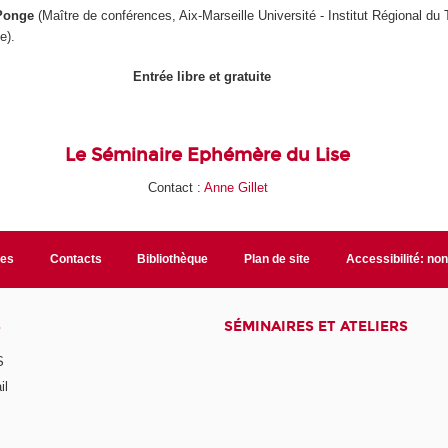
Ponge
(Maître de conférences, Aix-Marseille Université - Institut Régional du T
e).
Entrée libre et gratuite
Le Séminaire Ephémère du Lise
Contact :
Anne Gillet
les
Contacts
Bibliothèque
Plan de site
Accessibilité: no
S
SÉMINAIRES ET ATELIERS
S
il