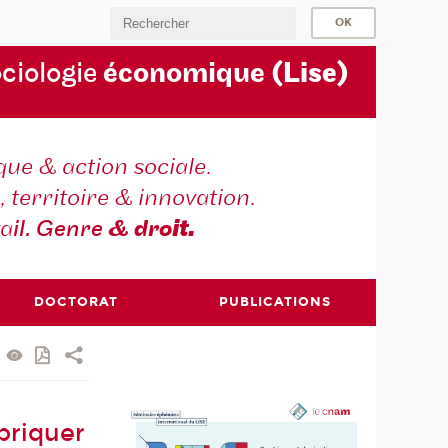
ociologie
économique
(Lise)
ique & action sociale.
, territoire & innovation.
va
il. Genre
& dro
it.
DOCTORAT
PUBLICATIONS
abriquer