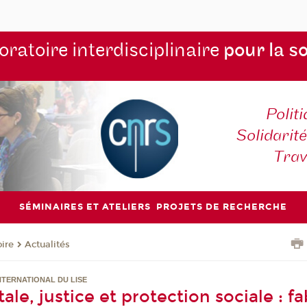
ratoire interdisciplinaire
pour la s
Polit
Solidarité
Tra
SÉMINAIRES ET ATELIERS
PROJETS DE RECHERCHE
oire
Actualités
NTERNATIONAL DU LISE
le, justice et protection sociale : f