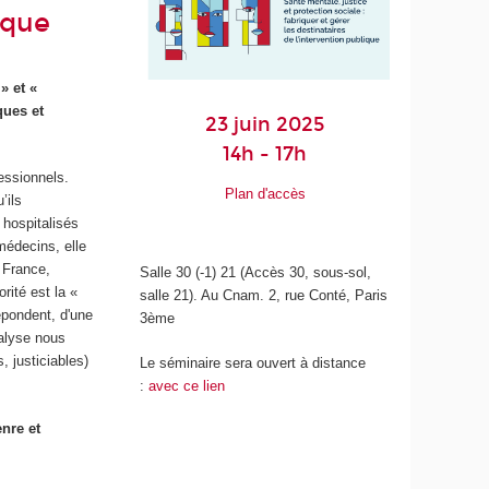
ique
» et «
ques et
23 juin 2025
14h - 17h
essionnels.
Plan d'accès
’ils
 hospitalisés
médecins, elle
 France,
Salle 30 (-1) 21 (Accès 30, sous-sol,
rité est la «
salle 21). Au Cnam. 2, rue Conté, Paris
épondent, d'une
3ème
nalyse nous
, justiciables)
Le séminaire sera ouvert à distance
:
avec ce lien
nre et