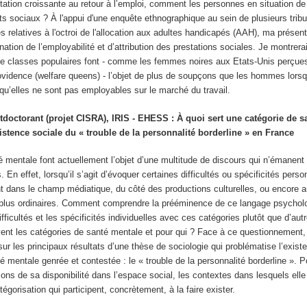
tation croissante au retour à l’emploi, comment les personnes en situation de
its sociaux ? À l'appui d'une enquête ethnographique au sein de plusieurs trib
es relatives à l'octroi de l'allocation aux adultes handicapés (AAH), ma présent
nation de l’employabilité et d’attribution des prestations sociales. Je montrera
 classes populaires font - comme les femmes noires aux Etats-Unis perçu
rovidence (welfare queens) - l’objet de plus de soupçons que les hommes lorsq
qu’elles ne sont pas employables sur le marché du travail.
tdoctorant (projet CISRA), IRIS - EHESS : À quoi sert une catégorie de s
istence sociale du « trouble de la personnalité borderline » en France
é mentale font actuellement l’objet d’une multitude de discours qui n’émanen
. En effet, lorsqu’il s’agit d’évoquer certaines difficultés ou spécificités pers
nt dans le champ médiatique, du côté des productions culturelles, ou encore a
s plus ordinaires. Comment comprendre la prééminence de ce langage psychol
ficultés et les spécificités individuelles avec ces catégories plutôt que d’aut
vent les catégories de santé mentale et pour qui ? Face à ce questionnement,
sur les principaux résultats d’une thèse de sociologie qui problématise l’exist
é mentale genrée et contestée : le « trouble de la personnalité borderline ». Po
tions de sa disponibilité dans l’espace social, les contextes dans lesquels elle 
égorisation qui participent, concrètement, à la faire exister.