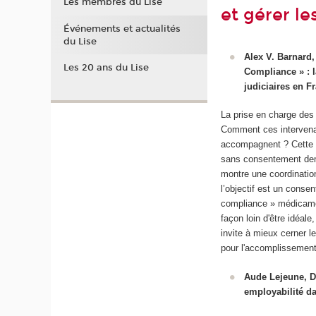
Les membres du Lise
et gérer le
Événements et actualités
du Lise
Alex V. Barnard,
Les 20 ans du Lise
Compliance » : l
judiciaires en F
La prise en charge des
Comment ces intervenant
accompagnent ? Cette é
sans consentement deman
montre une coordinatio
l’objectif est un consen
compliance » médicamen
façon loin d'être idéal
invite à mieux cerner l
pour l'accomplissement 
Aude Lejeune, D
employabilité da