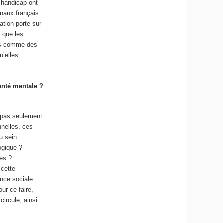
 handicap ont-
unaux français
ation porte sur
i que les
es comme des
u’elles
anté mentale ?
t pas seulement
onnelles, ces
u sein
ogique ?
res ?
 cette
ence sociale
ur ce faire,
circule, ainsi