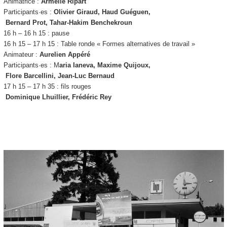
Animatrice :
Armelle Ripart
Participants·es :
Olivier Giraud, Haud Guéguen,
Bernard Prot, Tahar-Hakim Benchekroun
16 h – 16 h 15 : pause
16 h 15 – 17 h 15 : Table ronde « Formes alternatives de travail »
Animateur :
Aurelien Appéré
Participants·es : M
aria Ianeva, Maxime Quijoux,
Flore Barcellini, Jean-Luc Bernaud
17 h 15 – 17 h 35 : fils rouges
Dominique Lhuillier, Frédéric Rey