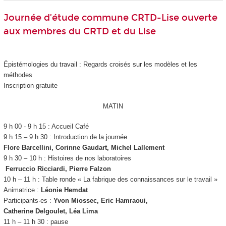
Journée d’étude commune CRTD-Lise ouverte
aux membres du CRTD et du Lise
Épistémologies du travail : Regards croisés sur les modèles et les
méthodes
Inscription gratuite
MATIN
9 h 00 - 9 h 15 : Accueil Café
9 h 15 – 9 h 30 : Introduction de la journée
Flore Barcellini, Corinne Gaudart, Michel Lallement
9 h 30 – 10 h : Histoires de nos laboratoires
Ferruccio Ricciardi, Pierre Falzon
10 h – 11 h : Table ronde « La fabrique des connaissances sur le travail »
Animatrice :
Léonie Hemdat
Participants·es :
Yvon Miossec, Eric Hamraoui,
Catherine Delgoulet, Léa Lima
11 h – 11 h 30 : pause