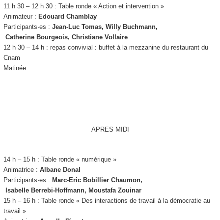
11 h 30 – 12 h 30 : Table ronde « Action et intervention »
Animateur :
Edouard Chamblay
Participants·es :
Jean-Luc Tomas, Willy Buchmann,
Catherine Bourgeois, Christiane Vollaire
12 h 30 – 14 h : repas convivial : buffet à la mezzanine du restaurant du
Cnam
Matinée
APRES MIDI
14 h – 15 h : Table ronde « numérique »
Animatrice :
Albane Donal
Participants·es :
Marc-Eric Bobillier Chaumon,
Isabelle Berrebi-Hoffmann, Moustafa Zouinar
15 h – 16 h : Table ronde « Des interactions de travail à la démocratie au
travail »