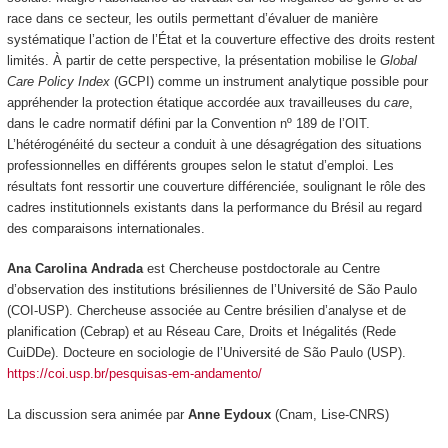
race dans ce secteur, les outils permettant d’évaluer de manière
systématique l’action de l’État et la couverture effective des droits restent
limités. À partir de cette perspective, la présentation mobilise le
Global
Care Policy Index
(GCPI) comme un instrument analytique possible pour
appréhender la protection étatique accordée aux travailleuses du
care
,
dans le cadre normatif défini par la Convention nº 189 de l’OIT.
L’hétérogénéité du secteur a conduit à une désagrégation des situations
professionnelles en différents groupes selon le statut d’emploi. Les
résultats font ressortir une couverture différenciée, soulignant le rôle des
cadres institutionnels existants dans la performance du Brésil au regard
des comparaisons internationales.
Ana Carolina Andrada
est Chercheuse postdoctorale au Centre
d’observation des institutions brésiliennes de l’Université de São Paulo
(COI-USP). Chercheuse associée au Centre brésilien d’analyse et de
planification (Cebrap) et au Réseau Care, Droits et Inégalités (Rede
CuiDDe). Docteure en sociologie de l’Université de São Paulo (USP).
https://coi.usp.br/pesquisas-em-andamento/
La discussion sera animée par
Anne Eydoux
(Cnam, Lise-CNRS)