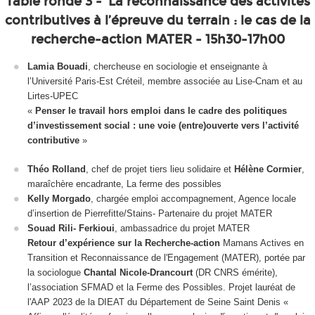
Table ronde 3 -
La reconnaissance des activités
contributives à l’épreuve du terrain : le cas de la
recherche-action MATER - 15h30-17h00
Lamia Bouadi
, chercheuse en sociologie et enseignante à
l’Université Paris-Est Créteil, membre associée au Lise-Cnam et au
Lirtes-UPEC
«
Penser le travail hors emploi dans le cadre des politiques
d’investissement social : une voie (entre)ouverte vers l’activité
contributive
»
Théo Rolland
, chef de projet tiers lieu solidaire et
Hélène Cormier
,
maraîchère encadrante, La ferme des possibles
Kelly Morgado
, chargée emploi accompagnement, Agence locale
d’insertion de Pierrefitte/Stains- Partenaire du projet MATER
Souad Rili- Ferkioui
, ambassadrice du projet MATER
Retour d’expérience sur la Recherche-action
Mamans Actives en
Transition et Reconnaissance de l'Engagement (MATER), portée par
la sociologue
Chantal Nicole-Drancourt
(DR CNRS émérite),
l’association SFMAD et la Ferme des Possibles. Projet lauréat de
l'AAP 2023 de la DIEAT du Département de Seine Saint Denis «